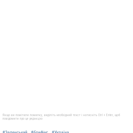
Якщо ви помітили помилку, виділіть необхідний текст і натисніть Ctrl + Enter, щоб
повідомити про це редакцію
#Зеленський
#брифінг
#Україна