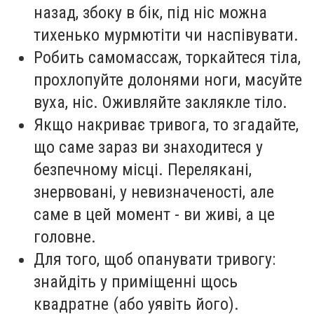
назад, збоку в бік, під ніс можна
тихенько мурмютіти чи наспівувати.
Робить самомассаж, торкайтеся тіла,
прохлопуйте долонями ноги, масуйте
вуха, ніс. Оживляйте заклякле тіло.
Якщо накриває тривога, то згадайте,
що саме зараз ви знаходитеся у
безпечному місці. Перелякані,
знервовані, у невизначеності, але
саме в цей момент - ви живі, а це
головне.
Для того, щоб опанувати тривогу:
знайдіть у приміщенні щось
квадратне (або уявіть його).