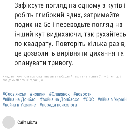
Зафіксуте погляд на одному з кутів і
робіть глибокий вдих, затримайте
подих на 5с і переводьте погляд на
інший кут видихаючи, так рухайтесь
по квадрату. Повторіть кілька разів,
це дозволить вирівняти дихання та
опанувати тривогу.
Якщо ви помітили помилку, виділіть необхідний текст і натисніть Ctrl + Enter, щоб
повідомити про це редакцію
#Слов’янськ
#новини
#Славянск
#новости
#війна на Донбасі
#война на Донбассе
#ООС
#війна в Україні
#война в Украине
#поради психолога
Сайт міста