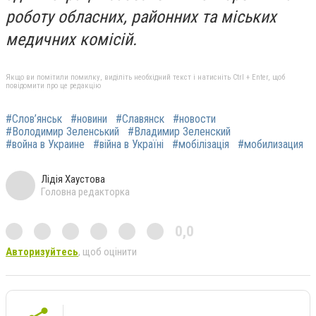
роботу обласних, районних та міських
медичних комісій.
Якщо ви помітили помилку, виділіть необхідний текст і натисніть Ctrl + Enter, щоб
повідомити про це редакцію
#Слов’янськ
#новини
#Славянск
#новости
#Володимир Зеленський
#Владимир Зеленский
#война в Украине
#війна в Україні
#мобілізація
#мобилизация
Лідія Хаустова
Головна редакторка
0,0
Авторизуйтесь
, щоб оцінити