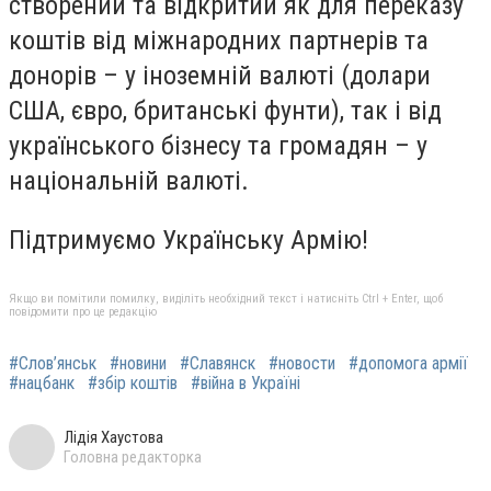
створений та відкритий як для переказу
коштів від міжнародних партнерів та
донорів – у іноземній валюті (долари
США, євро, британські фунти), так і від
українського бізнесу та громадян – у
національній валюті.
Підтримуємо Українську Армію!
Якщо ви помітили помилку, виділіть необхідний текст і натисніть Ctrl + Enter, щоб
повідомити про це редакцію
#Слов’янськ
#новини
#Славянск
#новости
#допомога армії
#нацбанк
#збір коштів
#війна в Україні
Лідія Хаустова
Головна редакторка