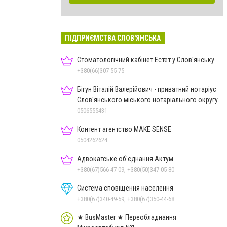
ПІДПРИЄМСТВА СЛОВ'ЯНСЬКА
Стоматологічний кабінет Естет у Слов'янську
+380(66)307-55-75
Бігун Віталій Валерійович - приватний нотаріус
Слов'янського міського нотаріального округу
Дон.обл.
0506555431
Контент агентство MAKE SENSE
0504262624
Адвокатське об'єднання Актум
+380(67)566-47-09, +380(50)347-05-80
Система сповіщення населення
+380(67)340-49-59, +380(67)350-44-68
★ BusMaster ★ Переобладнання