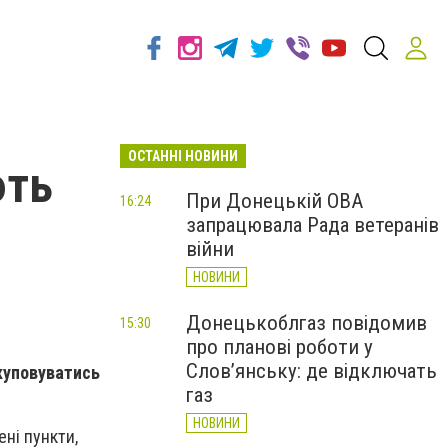
ОСТАННІ НОВИНИ
ють
При Донецькій ОВА
16:24
запрацювала Рада ветеранів
війни
НОВИНИ
Донецькоблгаз повідомив
15:30
про планові роботи у
Слов’янську: де відключать
куповуватись
газ
НОВИНИ
ені пункти,