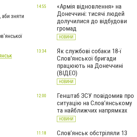
«Армія відновлення» на
14:55
Донеччині: тисячі людей
 аби зняти
долучилися до відбудови
громад
ов'янської
НОВИНИ
Як службові собаки 18-ї
13:34
янськ
Слов'янської бригади
працюють на Донеччині
(ВІДЕО)
НОВИНИ
Генштаб ЗСУ повідомив про
12:00
ситуацію на Слов’янському
та найближчих напрямках
НОВИНИ
Слов’янськ обстріляли 13
11:18