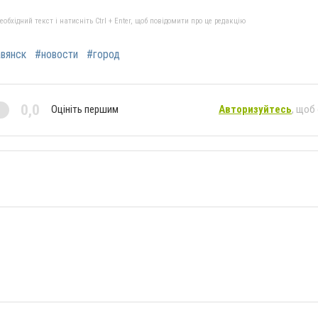
бхідний текст і натисніть Ctrl + Enter, щоб повідомити про це редакцію
вянск
#новости
#город
0,0
Оцініть першим
Авторизуйтесь
, щоб