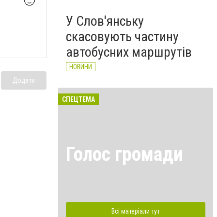
🙂
У Слов'янську
скасовують частину
автобусних маршрутів
НОВИНИ
Додати
СПЕЦТЕМА
Голос громади
Всі матеріали тут