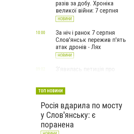
разів за добу. Хроніка
великої війни: 7 серпня
НОВИНИ
За ніч і ранок 7 серпня
10:00
Слов'янськ пережив п'ять
атак дронів - Лях
НОВИНИ
З’явилась петиція про
09:02
присвоєння Олексію Юкову
звання Героя України
(посмертно)
ТОП НОВИНИ
СТАТТІ
Росія вдарила по мосту
у Слов'янську: є
поранена
НОВИНИ