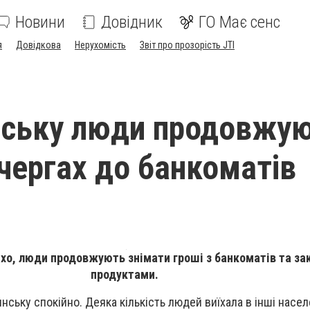
Новини
Довідник
ГО Має сенс
я
Довідкова
Нерухомість
Звіт про прозорість JTI
нську люди продовжу
 чергах до банкоматів
ихо, люди продовжують знімати гроші з банкоматів та за
продуктами.
нську спокійно. Деяка кількість людей виїхала в інші насел