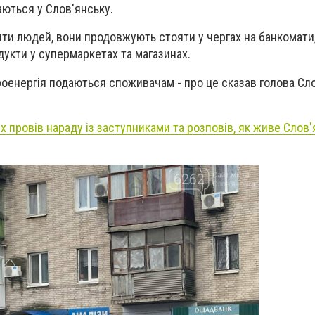
аються у Слов'янську.
ти людей, вони продовжують стояти у чергах на банкомати,
дукти у супермаркетах та магазинах.
троенергія подаються споживачам - про це сказав голова Сл
 провів нараду із заступниками та розповів, як живе Слов'