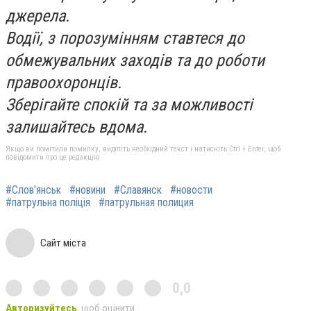
джерела.
Водії, з порозумінням ставтеся до
обмежувальних заходів та до роботи
правоохоронців.
Зберігайте спокій та за можливості
залишайтесь вдома.
Якщо ви помітили помилку, виділіть необхідний текст і натисніть Ctrl + Enter, щоб
повідомити про це редакцію
#Слов'янськ
#новини
#Славянск
#новости
#патрульна поліція
#патрульная полиция
Сайт міста
0,0
Авторизуйтесь
, щоб оцінити