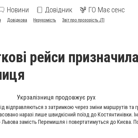
Новини
Довідник
ГО Має сенс
я
Довідкова
Нерухомість
Звіт про прозорість JTI
ткові рейси призначил
ниця
Укрзалізниця продовжує рух
ахід відправляються з затримкою через зміни маршрутів та г
совано наразі лише швидкісний поїзд до Костянтинівки. Ін
 Львова замість Перемишля і повертатимуться до Києва. П