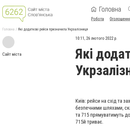
Головна
Робота
Оголошенн
Головна
Які додаткові рейси призначила Укрзалізниця
10:11, 26 лютого 2022 р.
Які дода
Сайт міста
Укрзаліз
Київ: рейси на схід та з
безпечними шляхами, ска
та 715 прямуватимуть до
715й триває.