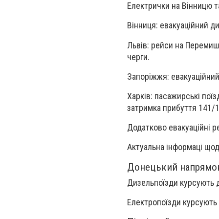
Електрички на Вінницю т
Вінниця: евакуаційний д
Львів: рейси на Перемиш
черги.
Запоріжжя: евакуаційний 
Харків: пасажирські пої
затримка прибуття 141/1
Додатково евакуаційні ре
Актуальна інформаці щод
Донецький напрямо
Дизельпоїзди курсують д
Електропоїзди курсують