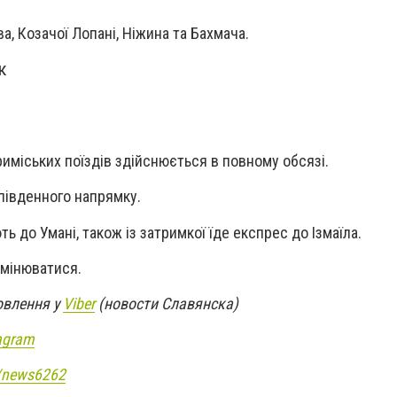
, Козачої Лопані, Ніжина та Бахмача.
к
риміських поїздів здійснюється в повному обсязі.
 південного напрямку.
ть до Умані, також із затримкої їде експрес до Ізмаїла.
змінюватися.
овлення у
Viber
(новости Славянска)
agram
e/news6262