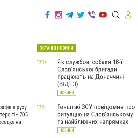
ОСТАННІ НОВИНИ
а
Як службові собаки 18-ї
13:34
Слов'янської бригади
працюють на Донеччині
(ВІДЕО)
НОВИНИ
Генштаб ЗСУ повідомив про
рафіків руху
12:00
ситуацію на Слов’янському
терсіті+ 705
та найближчих напрямках
осадка на
НОВИНИ