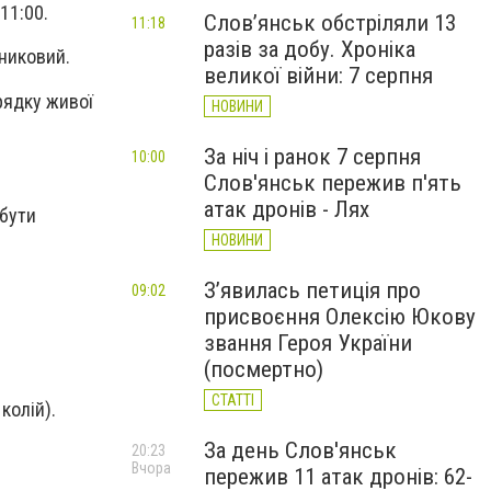
11:00.
Слов’янськ обстріляли 13
11:18
разів за добу. Хроніка
вниковий.
великої війни: 7 серпня
рядку живої
НОВИНИ
За ніч і ранок 7 серпня
10:00
Слов'янськ пережив п'ять
атак дронів - Лях
 бути
НОВИНИ
З’явилась петиція про
09:02
присвоєння Олексію Юкову
звання Героя України
(посмертно)
СТАТТІ
колій).
За день Слов'янськ
20:23
Вчора
пережив 11 атак дронів: 62-