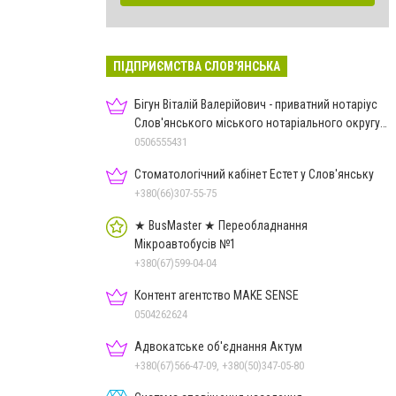
ПІДПРИЄМСТВА СЛОВ'ЯНСЬКА
Бігун Віталій Валерійович - приватний нотаріус
Слов'янського міського нотаріального округу
Дон.обл.
0506555431
Стоматологічний кабінет Естет у Слов'янську
+380(66)307-55-75
★ BusMaster ★ Переобладнання
Мікроавтобусів №1
+380(67)599-04-04
Контент агентство MAKE SENSE
0504262624
Адвокатське об'єднання Актум
+380(67)566-47-09, +380(50)347-05-80