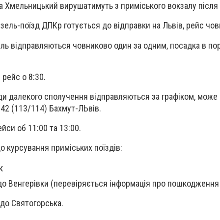
а Хмельницький вирушатимуть з приміського вокзалу після 
изель-поїзд ДПКр готується до відправки на Львів, рейс чо
ль відправляються човниково один за одним, посадка в по
рейс о 8:30.
зди далекого сполучення відправляються за графіком, може
42 (113/114) Бахмут-ЛЬвів.
йси об 11:00 та 13:00.
о курсування приміських поїздів:
к
о Венгерівки (перевіряється інформація про пошкодження 
 до Святогорська.