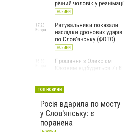
річний чоловік у реанімації
НОВИНИ
Рятувальники показали
17:23
Вчора
наслідки дронових ударів
по Слов'янську (ФОТО)
НОВИНИ
Прощання з Олексієм
16:30
Вчора
Юковим відбудеться 7 і 8
серпня
НОВИНИ
ТОП НОВИНИ
Росія вдарила по мосту
у Слов'янську: є
поранена
НОВИНИ