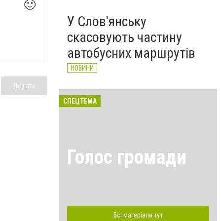
🙂
У Слов'янську
скасовують частину
автобусних маршрутів
НОВИНИ
Додати
СПЕЦТЕМА
Голос громади
Всі матеріали тут