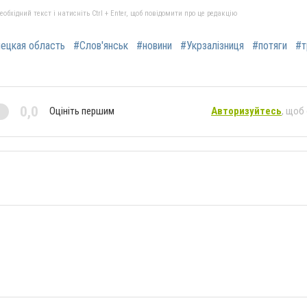
бхідний текст і натисніть Ctrl + Enter, щоб повідомити про це редакцію
ецкая область
#Слов'янськ
#новини
#Укрзалізниця
#потяги
#т
0,0
Оцініть першим
Авторизуйтесь
, щоб