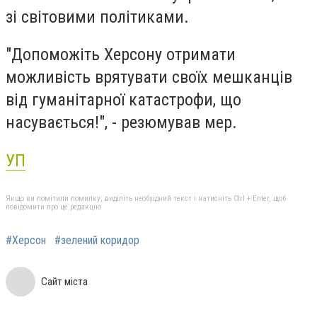
зі світовими політиками.
"Допоможіть Херсону отримати
можливість врятувати своїх мешканців
від гуманітарної катастрофи, що
насувається!", - резюмував мер.
УП
Якщо ви помітили помилку, виділіть необхідний текст і натисніть Ctrl + Enter, щоб
повідомити про це редакцію
#Херсон
#зелений коридор
Сайт міста