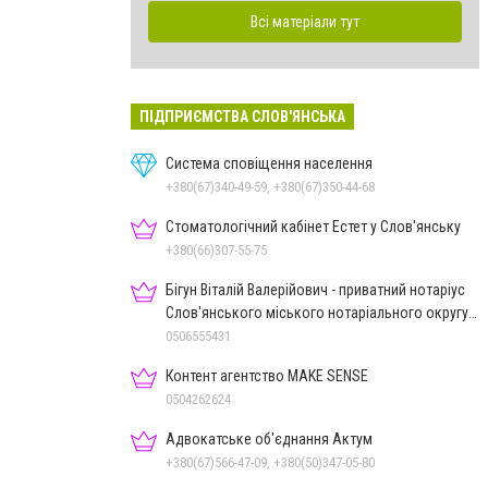
Всі матеріали тут
ПІДПРИЄМСТВА СЛОВ'ЯНСЬКА
Система сповіщення населення
+380(67)340-49-59, +380(67)350-44-68
Стоматологічний кабінет Естет у Слов'янську
+380(66)307-55-75
Бігун Віталій Валерійович - приватний нотаріус
Слов'янського міського нотаріального округу
Дон.обл.
0506555431
Контент агентство MAKE SENSE
0504262624
Адвокатське об'єднання Актум
+380(67)566-47-09, +380(50)347-05-80