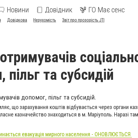
Новини
Довідник
ГО Має сенс
я
Довідкова
Нерухомість
Звіт про прозорість JTI
 отримувачів соціальн
 пільг та субсидій
увачів допомог, пільг та субсидій.
ляє, що зарахування коштів відбувається через органи каз
ласне казначейство знаходиться в м. Маріуполь. Наразі там
чинається евакуація мирного населення - ОНОВЛЮЄТЬСЯ