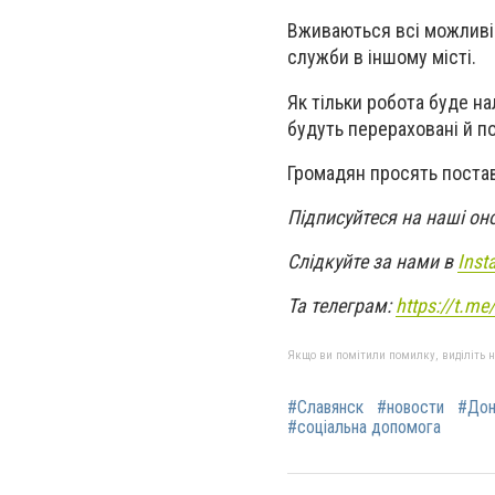
Вживаються всі можливі 
служби в іншому місті.
Як тільки робота буде на
будуть перераховані й п
Громадян просять поставт
Підписуйтеся на наші он
Слідкуйте за нами в
Inst
Та телеграм:
https://t.m
Якщо ви помітили помилку, виділіть нео
#Славянск
#новости
#Дон
#соціальна допомога