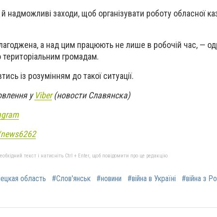
й надможливі заходи, щоб організувати роботу обласної ка
лагоджена, а над цим працюють не лише в робочій час, — од
о територіальним громадам.
ись із розумінням до такої ситуації.
овлення у
Viber
(новости Славянска)
agram
e/news6262
бхідний текст і натисніть Ctrl + Enter, щоб повідомити про це редакцію
ецкая область
#Слов'янськ
#новини
#війна в Україні
#війна з Р