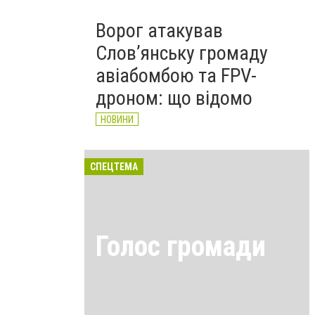
Ворог атакував
Слов’янську громаду
авіабомбою та FPV-
дроном: що відомо
НОВИНИ
СПЕЦТЕМА
Голос громади