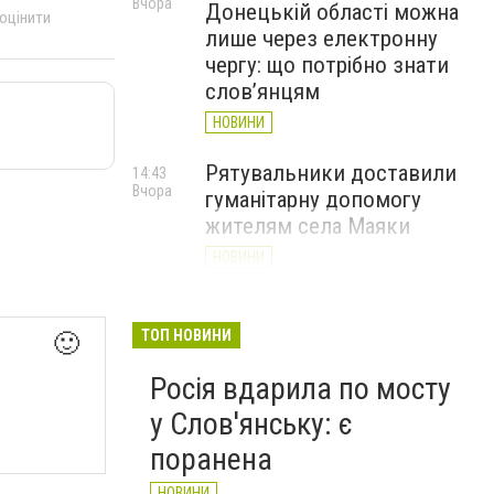
Вчора
Донецькій області можна
 оцінити
лише через електронну
чергу: що потрібно знати
слов’янцям
НОВИНИ
Рятувальники доставили
14:43
Вчора
гуманітарну допомогу
жителям села Маяки
НОВИНИ
«Я і Донеччина»: стартувала
13:52
Вчора
онлайн-акція до Дня молоді
ТОП НОВИНИ
🙂
НОВИНИ
Росія вдарила по мосту
у Слов'янську: є
поранена
НОВИНИ