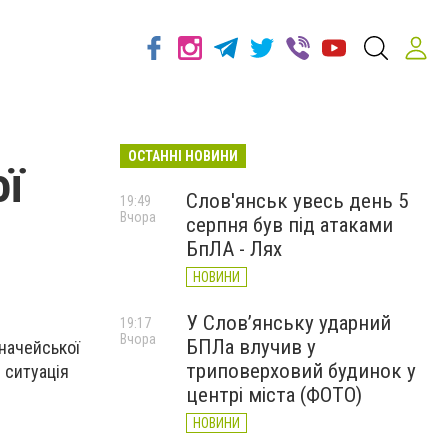
ОСТАННІ НОВИНИ
ої
Слов'янськ увесь день 5
19:49
Вчора
серпня був під атаками
БпЛА - Лях
НОВИНИ
У Слов’янську ударний
19:17
Вчора
БПЛа влучив у
начейської
триповерховий будинок у
 ситуація
центрі міста (ФОТО)
НОВИНИ