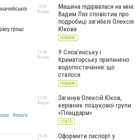
Машина підірвалася на міні:
19:00
значейської
Вчора
Вадим Лях сповістив про
подробиці загибелі Олексія
Юкова
разу гроші
НОВИНИ
У Слов'янську і
17:40
Вчора
Краматорську припинено
водопостачання: що
сталося
НОВИНИ
Загинув Олексій Юков,
17:09
Вчора
керівник пошукової групи
«Плацдарм»
осією
#пільги
СТАТТІ
Оформити паспорт у
15:43