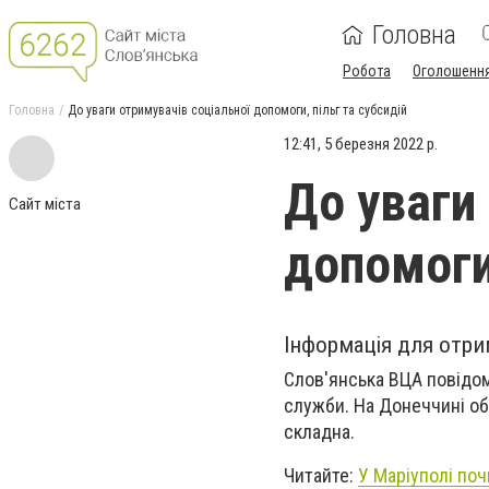
Головна
Робота
Оголошенн
Головна
До уваги отримувачів соціальної допомоги, пільг та субсидій
12:41, 5 березня 2022 р.
До уваги
Сайт міста
допомоги,
Інформація для отрим
Слов'янська ВЦА повідом
служби. На Донеччині об
складна.
Читайте:
У Маріуполі по