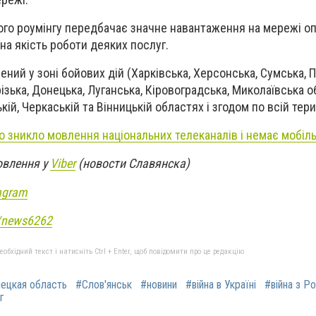
го роумінгу передбачає значне навантаження на мережі оп
на якість роботи деяких послуг.
ний у зоні бойових дій (Харківська, Херсонська, Сумська, 
зька, Донецька, Луганська, Кіровоградська, Миколаївська обл
ій, Черкаській та Вінницькій областях і згодом по всій тери
 зникло мовлення національних телеканалів і немає мобіль
овлення у
Viber
(новости Славянска)
agram
e/news6262
бхідний текст і натисніть Ctrl + Enter, щоб повідомити про це редакцію
ецкая область
#Слов'янськ
#новини
#війна в Україні
#війна з Р
г