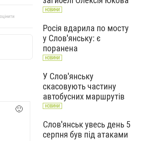
загибелі Олексія Юкова
НОВИНИ
 оцінити
Росія вдарила по мосту
у Слов'янську: є
поранена
НОВИНИ
У Слов'янську
скасовують частину
автобусних маршрутів
НОВИНИ
🙂
Слов'янськ увесь день 5
серпня був під атаками