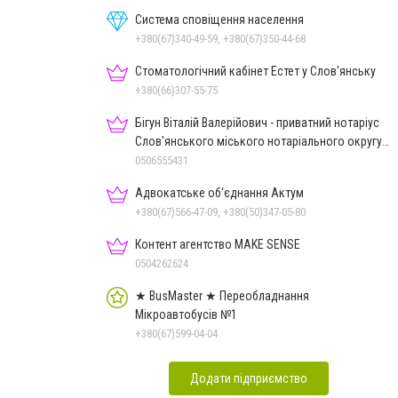
Система сповіщення населення
+380(67)340-49-59, +380(67)350-44-68
Стоматологічний кабінет Естет у Слов'янську
+380(66)307-55-75
Бігун Віталій Валерійович - приватний нотаріус
Слов'янського міського нотаріального округу
Дон.обл.
0506555431
Адвокатське об'єднання Актум
+380(67)566-47-09, +380(50)347-05-80
Контент агентство MAKE SENSE
0504262624
★ BusMaster ★ Переобладнання
Мікроавтобусів №1
+380(67)599-04-04
Додати підприємство