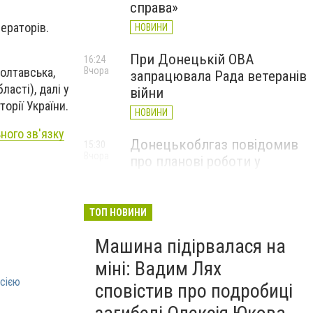
справа»
ераторів.
НОВИНИ
При Донецькій ОВА
16:24
Вчора
Полтавська,
запрацювала Рада ветеранів
асті), далі у
війни
торії України.
НОВИНИ
ного зв'язку
Донецькоблгаз повідомив
15:30
Вчора
про планові роботи у
Слов’янську: де відключать
газ
ТОП НОВИНИ
НОВИНИ
Машина підірвалася на
міні: Вадим Лях
осією
сповістив про подробиці