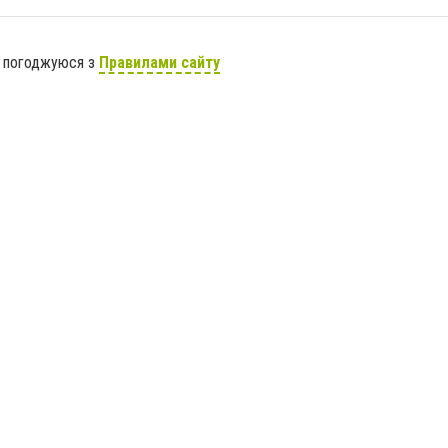
я погоджуюся з
Правилами сайту