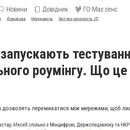
Новини
Довідник
ГО Має сенс
я
Довідкова
Нерухомість
Звіт про прозорість JTI
і запускають тестуван
ьного роумінгу. Що це
и дозволять перемикатися між мережами, щоб ли
встар, lifecell спільно з Мінцифрою, Держспецзвязку та НК