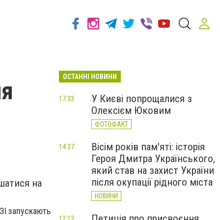
ОСТАННІ НОВИНИ
ня
У Києві попрощалися з
17:33
Олексієм Юковим
ФОТОФАКТ
Вісім років пам'яті: історія
14:37
Героя Дмитра Українського,
який став на захист України
після окупації рідного міста
шатися на
НОВИНИ
РЗІ запускають
Петиція про присвоєння
12:12