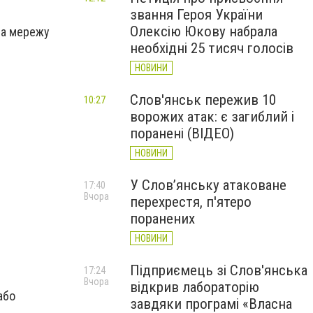
звання Героя України
Олексію Юкову набрала
на мережу
необхідні 25 тисяч голосів
НОВИНИ
Слов'янськ пережив 10
10:27
ворожих атак: є загиблий і
поранені (ВІДЕО)
НОВИНИ
У Слов’янську атаковане
17:40
Вчора
перехрестя, п'ятеро
поранених
НОВИНИ
Підприємець зі Слов'янська
17:24
Вчора
відкрив лабораторію
або
завдяки програмі «Власна