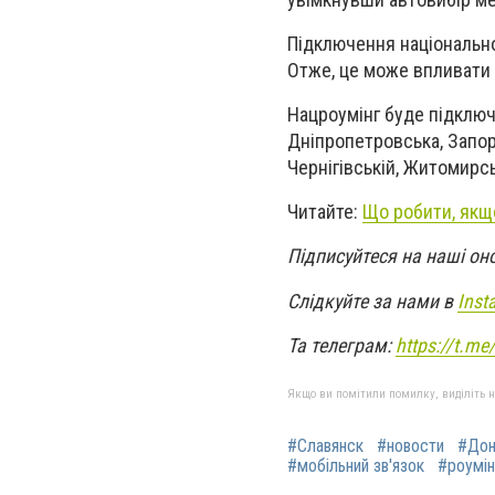
Підключення національно
Отже, це може впливати 
Нацроумінг буде підключе
Дніпропетровська, Запорі
Чернігівській, Житомирськ
Читайте:
Що робити, якщо
Підписуйтеся на наші он
Слідкуйте за нами в
Inst
Та телеграм:
https://t.m
Якщо ви помітили помилку, виділіть нео
#Славянск
#новости
#Дон
#мобільний зв'язок
#роумін