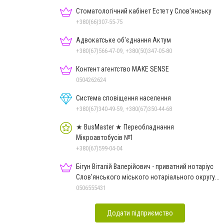
Стоматологічний кабінет Естет у Слов'янську
+380(66)307-55-75
Адвокатське об'єднання Актум
+380(67)566-47-09, +380(50)347-05-80
Контент агентство MAKE SENSE
0504262624
Система сповіщення населення
+380(67)340-49-59, +380(67)350-44-68
★ BusMaster ★ Переобладнання
Мікроавтобусів №1
+380(67)599-04-04
Бігун Віталій Валерійович - приватний нотаріус
Слов'янського міського нотаріального округу
Дон.обл.
0506555431
Додати підприємство