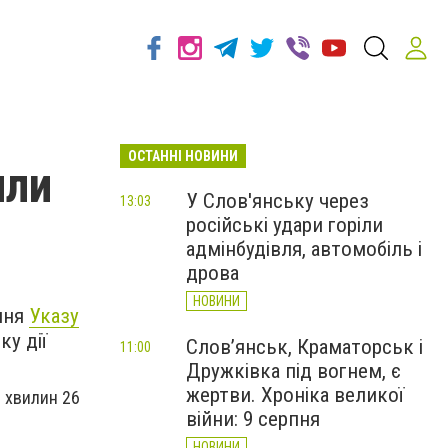
ОСТАННІ НОВИНИ
или
У Слов'янську через
13:03
російські удари горіли
адмінбудівля, автомобіль і
дрова
НОВИНИ
ення
Указу
ку дії
Слов’янськ, Краматорськ і
11:00
Дружківка під вогнем, є
жертви. Хроніка великої
0 хвилин 26
війни: 9 серпня
НОВИНИ