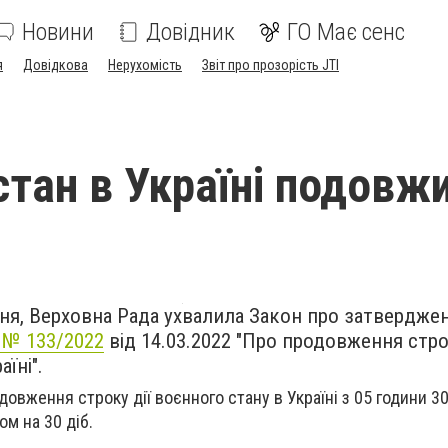
Новини
Довідник
ГО Має сенс
я
Довідкова
Нерухомість
Звіт про прозорість JTI
стан в Україні подовж
езня, Верховна Рада ухвалила Закон про затвердж
 № 133/2022
від 14.03.2022 "Про продовження стро
їні".
овження строку дії воєнного стану в Україні з 05 години 3
м на 30 діб.