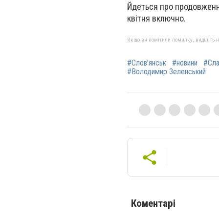
Йдеться про продовження 
квітня включно.
Якщо ви помітили помилку, виділіть нео
#Слов’янськ
#новини
#Сла
#Володимир Зеленський
Коментарі