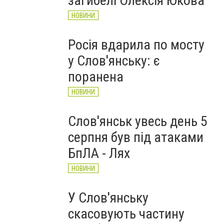
загибелі Олексія Юкова
НОВИНИ
Росія вдарила по мосту
у Слов'янську: є
поранена
НОВИНИ
Слов'янськ увесь день 5
серпня був під атаками
БпЛА - Лях
НОВИНИ
У Слов'янську
скасовують частину