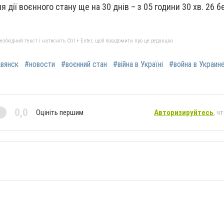
дії воєнного стану ще на 30 днів – з 05 години 30 хв. 26 б
бхідний текст і натисніть Ctrl + Enter, щоб повідомити про це редакцію
вянск
#новости
#воєнний стан
#війна в Україні
#война в Украин
0,0
Оцініть першим
Авторизируйтесь
, ч