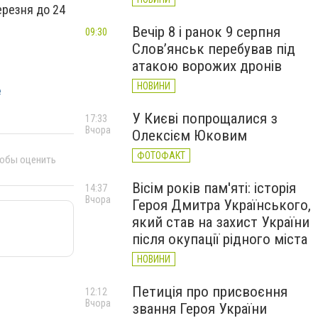
ерезня до 24
Вечір 8 і ранок 9 серпня
09:30
Слов’янськ перебував під
атакою ворожих дронів
НОВИНИ
е
У Києві попрощалися з
17:33
Вчора
Олексієм Юковим
ФОТОФАКТ
тобы оценить
Вісім років пам'яті: історія
14:37
Вчора
Героя Дмитра Українського,
який став на захист України
після окупації рідного міста
НОВИНИ
Петиція про присвоєння
12:12
Вчора
звання Героя України