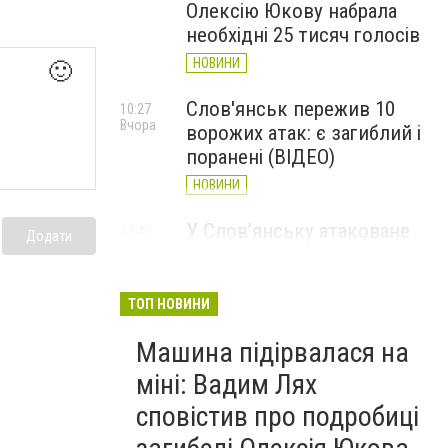
Олексію Юкову набрала
необхідні 25 тисяч голосів
НОВИНИ
🙂
Слов'янськ пережив 10
10:27
Вчора
ворожих атак: є загиблий і
поранені (ВІДЕО)
НОВИНИ
У Слов’янську атаковане
17:40
Додати
7 серпня
перехрестя, п'ятеро
поранених
ТОП НОВИНИ
НОВИНИ
Машина підірвалася на
міні: Вадим Лях
сповістив про подробиці