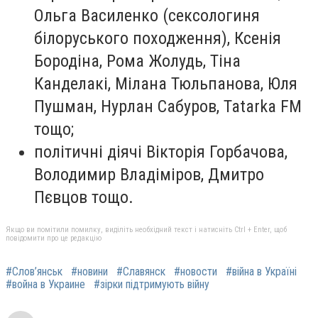
Ольга Василенко (сексологиня
білоруського походження), Ксенія
Бородіна, Рома Жолудь, Тіна
Канделакі, Мілана Тюльпанова, Юля
Пушман, Нурлан Сабуров, Tatarka FM
тощо;
політичні діячі
Вікторія Горбачова,
Володимир Владіміров, Дмитро
Пєвцов тощо.
Якщо ви помітили помилку, виділіть необхідний текст і натисніть Ctrl + Enter, щоб
повідомити про це редакцію
#Слов’янськ
#новини
#Славянск
#новости
#війна в Україні
#война в Украине
#зірки підтримують війну