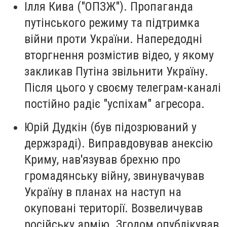
Ілля Кива ("ОПЗЖ").
Пропаганда
путінського режиму та підтримка
війни проти України. Напередодні
вторгнення розмістив відео, у якому
закликав Путіна звільнити Україну.
Після цього у своєму телеграм-каналі
постійно радіє "успіхам" агресора.
Юрій Дудкін (був підозрюваний у
держзраді).
Виправдовував анексію
Криму, нав'язував брехню про
громадянську війну, звинувачував
Україну в планах на наступ на
окуповані території. Возвеличував
російську армію. Згодом опублікував