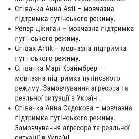
Співачка
Анна Asti
– мовчазна
підтримка путінського режиму.
Репер
Джиган
– мовчазна підтримка
путінського режиму.
Співак
Artik
– мовчазна підтримка
путінського режиму.
Співачка
Марі Краймбрері
–
мовчазна підтримка путінського
режиму. Замовчування агресора та
реальної ситуації в Україні.
Співачка
Анна Сєдокова
– мовчазна
підтримка путінського режиму.
Замовчування агресора та реальної
ситуації в Україні.