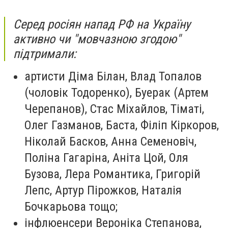
Серед росіян напад РФ на Україну
активно чи "мовчазною згодою"
підтримали:
артисти
Діма Білан, Влад Топалов
(чоловік Тодоренко), Буерак (Артем
Черепанов), Стас Міхайлов, Тіматі,
Олег Газманов, Баста, Філіп Кіркоров,
Ніколай Басков, Анна Семеновіч,
Поліна Гагаріна, Аніта Цой, Оля
Бузова, Лера Романтика, Григорій
Лепс, Артур Пірожков, Наталія
Бочкарьова тощо;
інфлюенсери
Вероніка Степанова,