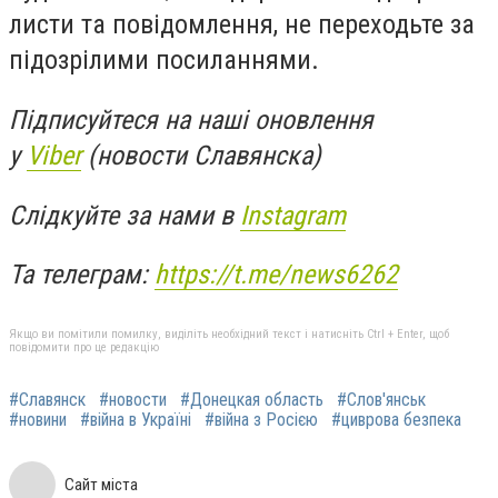
листи та повідомлення, не переходьте за
підозрілими посиланнями.
Підписуйтеся на наші оновлення
у
Viber
(новости Славянска)
Слідкуйте за нами в
Instagram
Та телеграм:
https://t.me/news6262
Якщо ви помітили помилку, виділіть необхідний текст і натисніть Ctrl + Enter, щоб
повідомити про це редакцію
#Славянск
#новости
#Донецкая область
#Слов'янськ
#новини
#війна в Україні
#війна з Росією
#циврова безпека
Сайт міста