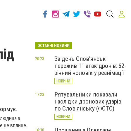
ОСТАННІ НОВИНИ
під
За день Слов'янськ
20:23
пережив 11 атак дронів: 62-
річний чоловік у реанімації
НОВИНИ
Рятувальники показали
17:23
наслідки дронових ударів
по Слов'янську (ФОТО)
формує.
НОВИНИ
 людина з
е не вплине.
Прощання з Олексієм
16:30