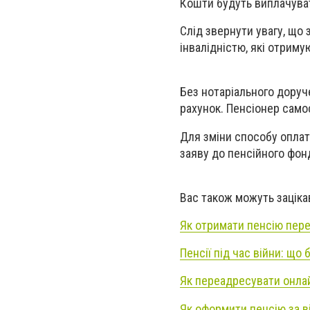
Кошти будуть виплачувати
Слід звернути увагу, щ
інвалідністю, які отриму
Без нотаріального доруч
рахунок. Пенсіонер самос
Для зміни способу оплат
заяву до пенсійного фон
Вас також можуть заціка
Як отримати пенсію пер
Пенсії під час війни: що 
Як переадресувати онлай
Як оформити пенсію за в