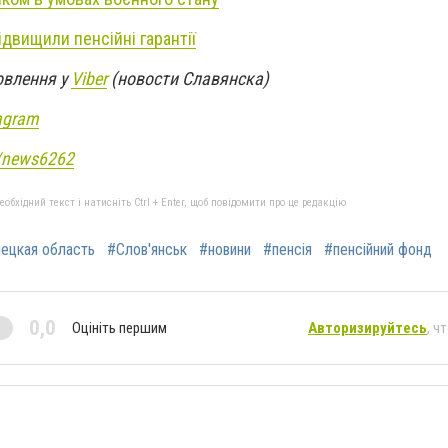
двищили пенсійні гарантії
овлення у
Viber
(новости Славянска)
agram
e/news6262
бхідний текст і натисніть Ctrl + Enter, щоб повідомити про це редакцію
ецкая область
#Слов'янськ
#новини
#пенсія
#пенсійний фонд
0,0
Оцініть першим
Авторизируйтесь
, ч