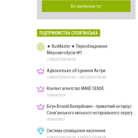
Всі матеріали тут
ПІДПРИЄМСТВА СЛОВ'ЯНСЬКА
★ BusMaster ★ Переобладнання
Мікроавтобусів №1
+380(67)599-04-04
Адвокатське об'єднання Актум
+380(67)566-47-09, +380(50)347-05-80
Контент агентство MAKE SENSE
0504262624
Бігун Віталій Валерійович - приватний нотаріус
Слов'янського міського нотаріального округу
Дон.обл.
0506555431
Система сповіщення населення
+380(67)340-49-59, +380(67)350-44-68