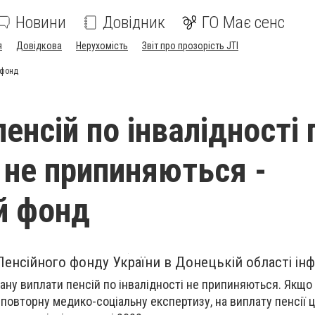
Новини
Довідник
ГО Має сенс
я
Довідкова
Нерухомість
Звіт про прозорість JTI
 фонд
енсій по інвалідності 
и не припиняються -
й фонд
Пенсійного фонду України в Донецькій області ін
тану виплати пенсій по інвалідності не припиняються. Якщо
 повторну медико-соціальну експертизу, на виплату пенсії ц