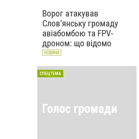
Ворог атакував
Слов’янську громаду
авіабомбою та FPV-
дроном: що відомо
НОВИНИ
СПЕЦТЕМА
Голос громади