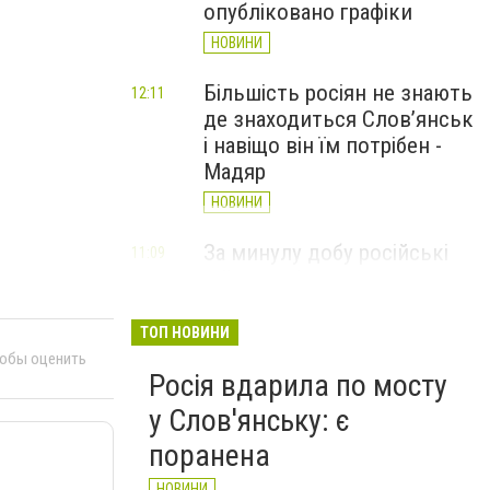
опубліковано графіки
НОВИНИ
Більшість росіян не знають
12:11
де знаходиться Слов’янськ
і навіщо він їм потрібен -
Мадяр
НОВИНИ
За минулу добу російські
11:09
війська 13 разів атакували
Слов'янськ. Хроніка
великої війни: 6 серпня
ТОП НОВИНИ
тобы оценить
НОВИНИ
Росія вдарила по мосту
у Слов'янську: є
поранена
НОВИНИ