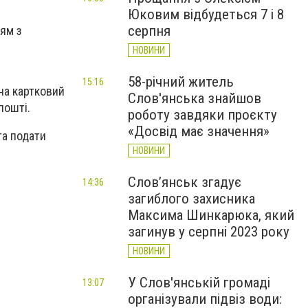
Юковим відбудеться 7 і 8
серпня
ям з
НОВИНИ
58-річний житель
15:16
на картковий
Слов'янська знайшов
пошті.
роботу завдяки проєкту
«Досвід має значення»
та подати
НОВИНИ
Слов’янськ згадує
14:36
загиблого захисника
Максима Шинкарюка, який
загинув у серпні 2023 року
НОВИНИ
У Слов'янській громаді
13:07
організували підвіз води: