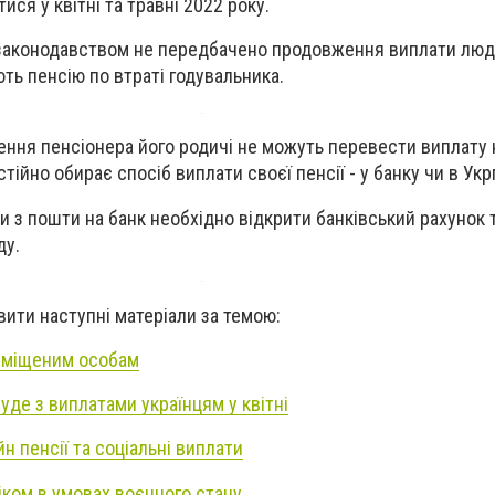
ся у квітні та травні 2022 року.
о законодавством не передбачено продовження виплати люд
ють пенсію по втраті годувальника.
ення пенсіонера його родичі не можуть перевести виплату 
тійно обирає спосіб виплати своєї пенсії - у банку чи в Укр
и з пошти на банк необхідно відкрити банківський рахунок 
ду.
вити наступні матеріали за темою:
еміщеним особам
буде з виплатами українцям у квітні
н пенсії та соціальні виплати
іком в умовах воєнного стану