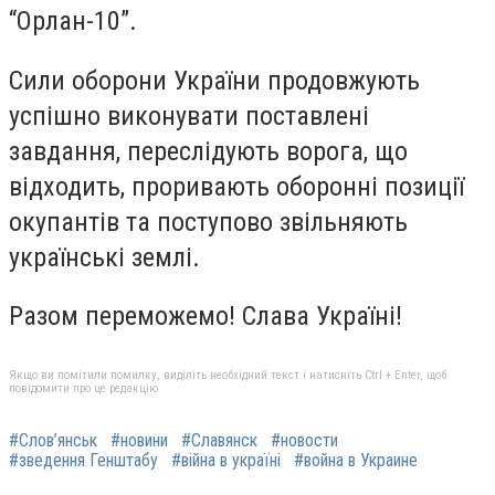
“Орлан-10”.
Сили оборони України продовжують
успішно виконувати поставлені
завдання, переслідують ворога, що
відходить, проривають оборонні позиції
окупантів та поступово звільняють
українські землі.
Разом переможемо! Слава Україні!
Якщо ви помітили помилку, виділіть необхідний текст і натисніть Ctrl + Enter, щоб
повідомити про це редакцію
#Слов’янськ
#новини
#Славянск
#новости
#зведення Генштабу
#війна в україні
#война в Украине