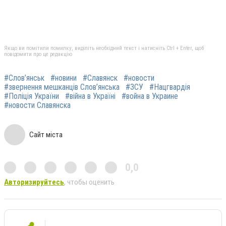
Якщо ви помітили помилку, виділіть необхідний текст і натисніть Ctrl + Enter, щоб
повідомити про це редакцію
#Слов’янськ
#новини
#Славянск
#новости
#звернення мешканців Слов’янська
#ЗСУ
#Нацгвардія
#Поліція України
#війна в Україні
#война в Украине
#новости Славянска
Сайт міста
0,0
Авторизируйтесь
, чтобы оценить