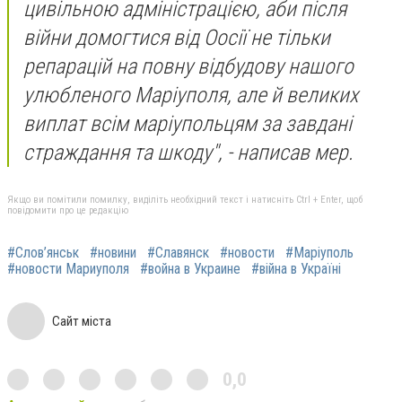
цивільною адміністрацією, аби після
війни домогтися від Оосії не тільки
репарацій на повну відбудову нашого
улюбленого Маріуполя, але й великих
виплат всім маріупольцям за завдані
страждання та шкоду", - написав мер.
Якщо ви помітили помилку, виділіть необхідний текст і натисніть Ctrl + Enter, щоб
повідомити про це редакцію
#Слов’янськ
#новини
#Славянск
#новости
#Маріуполь
#новости Мариуполя
#война в Украине
#війна в Україні
Сайт міста
0,0