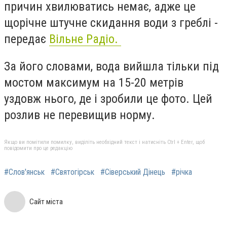
причин хвилюватись немає, адже це
щорічне штучне скидання води з греблі -
передає
Вільне Радіо.
За його словами, вода вийшла тільки під
мостом максимум на 15-20 метрів
уздовж нього, де і зробили це фото. Цей
розлив не перевищив норму.
Якщо ви помітили помилку, виділіть необхідний текст і натисніть Ctrl + Enter, щоб
повідомити про це редакцію
#Слов'янськ
#Святогірськ
#Сіверський Дінець
#річка
Сайт міста