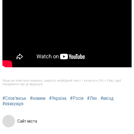
Якщо ви помітили помилку, виділіть необхідний текст і натисніть Ctrl + Enter, щоб
повідомити про це редакцію
#Слов'янськ
#новини
#Україна
#Росія
#Лях
#виїзд
#евакуація
Сайт міста