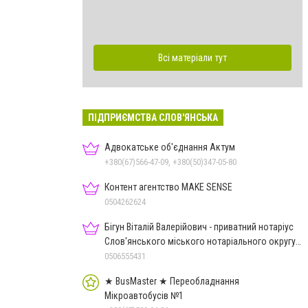
Всі матеріали тут
ПІДПРИЄМСТВА СЛОВ'ЯНСЬКА
Адвокатське об'єднання Актум
+380(67)566-47-09, +380(50)347-05-80
Контент агентство MAKE SENSE
0504262624
Бігун Віталій Валерійович - приватний нотаріус
Слов'янського міського нотаріального округу
Дон.обл.
0506555431
★ BusMaster ★ Переобладнання
Мікроавтобусів №1