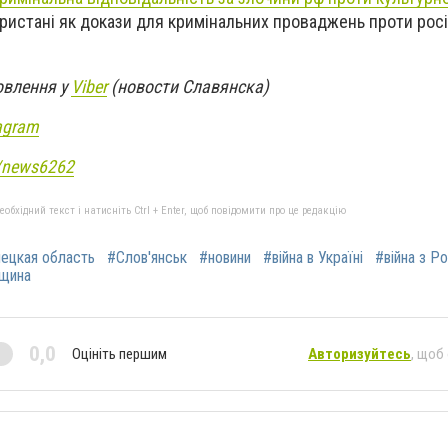
ористані як докази для кримінальних проваджень проти рос
овлення у
Viber
(новости Славянска)
agram
e/news6262
бхідний текст і натисніть Ctrl + Enter, щоб повідомити про це редакцію
ецкая область
#Слов'янськ
#новини
#війна в Україні
#війна з Р
дщина
0,0
Оцініть першим
Авторизуйтесь
, щоб