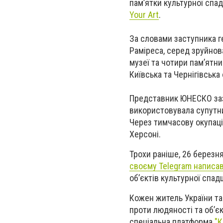
пам’ятки культурної спа
Your Art
.
За словами заступника 
Раміреса, серед зруйнова
музеї та чотири пам’ятн
Київська та Чернігівська
Представник ЮНЕСКО зазн
використовувала супутни
Через тимчасову окупаці
Херсоні.
Трохи раніше, 26 березня
своєму Telegram написа
об’єктів культурної сп
Кожен житель України т
проти людяності та об’єк
спеціальна платформа
"К