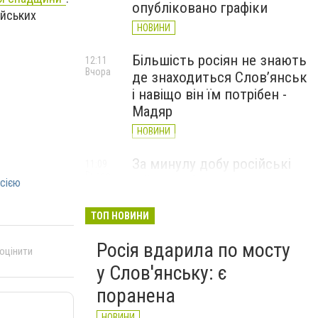
опубліковано графіки
ійських
НОВИНИ
Більшість росіян не знають
12:11
Вчора
де знаходиться Слов’янськ
і навіщо він їм потрібен -
Мадяр
НОВИНИ
За минулу добу російські
11:09
Вчора
війська 13 разів атакували
осією
Слов'янськ. Хроніка
великої війни: 6 серпня
ТОП НОВИНИ
НОВИНИ
Росія вдарила по мосту
 оцінити
у Слов'янську: є
поранена
НОВИНИ