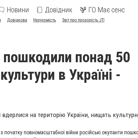
Новини
Довідник
ГО Має сенс
я
Довідкова
Нерухомість
Звіт про прозорість JTI
 пошкодили понад 50
культури в Україні -
кі вдерлися на територію України, нищать культурн
з початку повномасштабної війни російські окупанти пошк