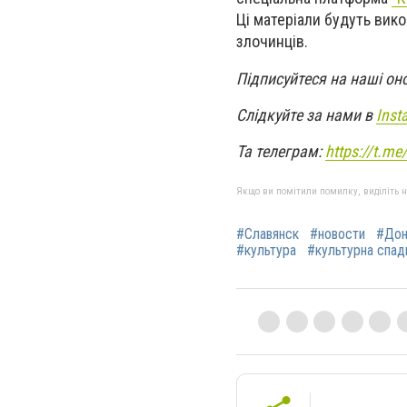
Ці матеріали будуть вик
злочинців.
Підписуйтеся на наші он
Слідкуйте за нами в
Inst
Та телеграм:
https://t.m
Якщо ви помітили помилку, виділіть нео
#Славянск
#новости
#Дон
#культура
#культурна спа