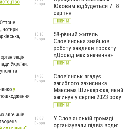
мистецтво
Вчора
Юковим відбудеться 7 і 8
серпня
НОВИНИ
 Оттоне
ь, чотири
58-річний житель
15:16
рківська,
Вчора
Слов'янська знайшов
роботу завдяки проєкту
«Досвід має значення»
організація
лади України.
НОВИНИ
уполі та
Слов’янськ згадує
14:36
Вчора
загиблого захисника
аченко
у
Максима Шинкарюка, який
в пошкодження
загинув у серпні 2023 року
НОВИНИ
их злочинів
У Слов'янській громаді
13:07
створена
Вчора
організували підвіз води:
ої спадщини"
.