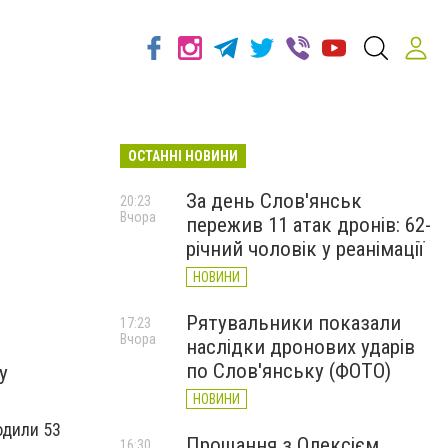
ОСТАННІ НОВИНИ
За день Слов'янськ
20:23
Вчора
пережив 11 атак дронів: 62-
річний чоловік у реанімації
НОВИНИ
Рятувальники показали
17:23
Вчора
наслідки дронових ударів
по Слов'янську (ФОТО)
у
НОВИНИ
одили 53
Прощання з Олексієм
16:30