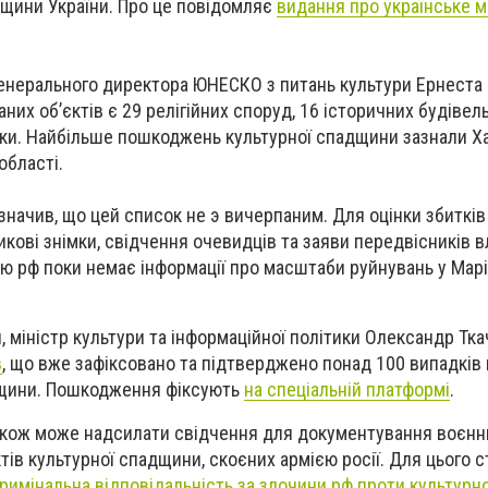
дщини України. Про це повідомляє
видання про українське 
генерального директора ЮНЕСКО з питань культури Ернеста
них обʼєктів є 29 релігійних споруд, 16 історичних будівел
ики. Найбільше пошкоджень культурної спадщини зазнали Ха
 області.
ачив, що цей список не э вичерпаним. Для оцінки збитків 
кові знімки, свідчення очевидців та заяви передвісників в
ю рф поки немає інформації про масштаби руйнувань у Марі
, міністр культури та інформаційної політики Олександр Тк
в
, що вже зафіксовано та підтверджено понад 100 випадкі
адщини. Пошкодження фіксують
на спеціальній платформі
.
акож може надсилати свідчення для документування воєнн
тів культурної спадщини, скоєних армією росії. Для цього 
римінальна відповідальність за злочини рф проти культурн