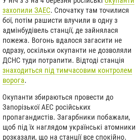
У ніч з 3 на 4 березня російські
окупанти
захопили ЗАЕС
. Спочатку там точилися
бої, потім рашисти влучили в одну з
адмінбудівель станції, де зайнялася
пожежа. Вогонь вдалося загасити не
одразу, оскільки окупанти не дозволяли
ДСНС туди потрапити. Відтоді станція
знаходиться під тимчасовим контролем
ворога
.
Окупанти збираються провести до
Запорізької АЕС російських
пропагандистів. Загарбники побажали,
щоб під їх наглядом українські атомники
розказали, що на станції все спокійно.