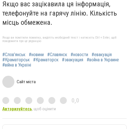
Якщо вас зацікавила ця інформація,
телефонуйте на гарячу лінію. Кількість
місць обмежена.
Якщо ви помітили помилку, виділіть необхідний текст і натисніть Ctrl + Enter, щоб
повідомити про це редакцію
#Слов’янськ
#новини
#Славянск
#новости
#евакуація
#Краматорськ
#Краматорск
#эвакуация
#война в Украине
#війна в Україні
Сайт міста
0,0
Авторизуйтесь
, щоб оцінити