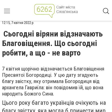
12:15, 7 квітня 2022 р.
Сьогодні віряни відзначають
Благовіщення. Що сьогодні
робити, а що - не варто
7 квітня щорічно відзначається Благовіщення
Пресвятої Богородиці. У цю дату згадують
благу звістку, яку отримала Богородиця від
архангела Гавриїла: він повідомив їй, що вона
народить Божого Сина.
Цього року багато українців очікують на
благу звістку, яка могла б принести мир