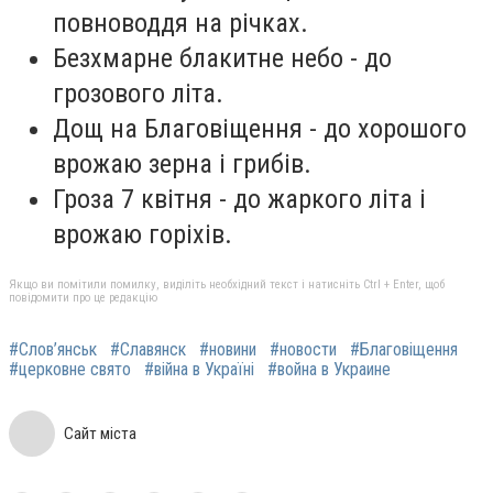
повноводдя на річках.
Безхмарне блакитне небо - до
грозового літа.
Дощ на Благовіщення - до хорошого
врожаю зерна і грибів.
Гроза 7 квітня - до жаркого літа і
врожаю горіхів.
Якщо ви помітили помилку, виділіть необхідний текст і натисніть Ctrl + Enter, щоб
повідомити про це редакцію
#Слов’янськ
#Славянск
#новини
#новости
#Благовіщення
#церковне свято
#війна в Україні
#война в Украине
Сайт міста