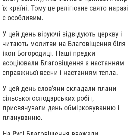
їх країні. Тому це релігіозне свято наразі
є особливим.
У цей день віруючі відвідують церкву і
читають
молитви на Благовіщення
біля
ікон Богородиці. Наші предки
асоціювали Благовіщення з настанням
справжньої весни і настанням тепла.
У цей день слов'яни складали плани
сільськогосподарських робіт,
присвячували день обмірковуванню і
плануванню.
На Русі Благовіщення вважали