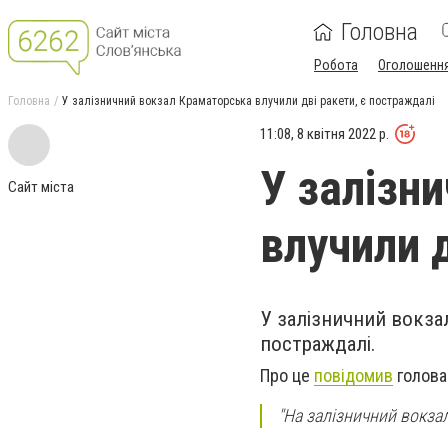
Головна
Робота
Оголошенн
Головна
У залізничний вокзал Краматорська влучили дві ракети, є постраждалі
11:08, 8 квітня 2022 р.
У залізн
Сайт міста
влучили 
У залізничний вокза
постраждалі.
Про це
повідомив
голова
"На залізничний вокзал