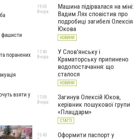
Машина підірвалася на міні:
19:00
Вчора
Вадим Лях сповістив про
еба
подробиці загибелі Олексія
Юкова
кі фашисти
НОВИНИ
У Слов'янську і
17:40
 та поранених
Вчора
Краматорську припинено
водопостачання: що
сталося
акуація
НОВИНИ
хочуть взяти у
Загинув Олексій Юков,
17:09
Вчора
керівник пошукової групи
«Плацдарм»
СТАТТІ
Оформити паспорт у
15:43