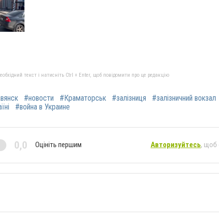
бхідний текст і натисніть Ctrl + Enter, щоб повідомити про це редакцію
вянск
#новости
#Краматорськ
#залізниця
#залізничний вокзал
аїні
#война в Украине
0,0
Оцініть першим
Авторизуйтесь
, щоб