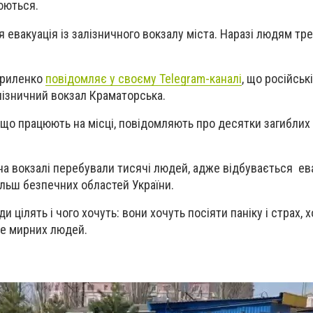
нюються.
 евакуація із залізничного вокзалу міста. Наразі людям тр
ириленко
повідомляє у своєму Telegram-каналі
, що російсь
лізничний вокзал Краматорська.
, що працюють на місці, повідомляють про десятки загиблих
 на вокзалі перебували тисячі людей, адже відбувається ев
льш безпечних областей України.
 цілять і чого хочуть: вони хочуть посіяти паніку і страх, 
ше мирних людей.