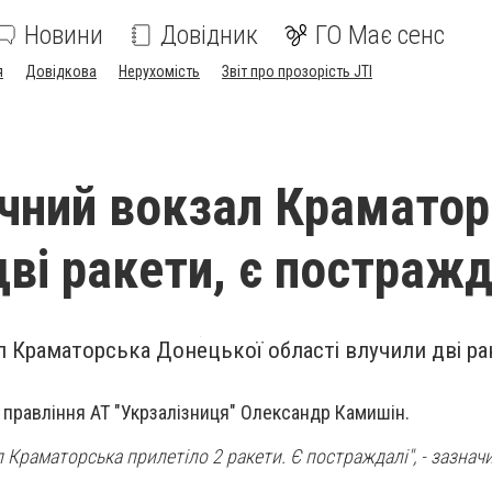
Новини
Довідник
ГО Має сенс
я
Довідкова
Нерухомість
Звіт про прозорість JTI
ичний вокзал Крамато
дві ракети, є постражд
л Краматорська Донецької області влучили дві ра
 правління АТ "Укрзалізниця" Олександр Камишін.
 Краматорська прилетіло 2 ракети. Є постраждалі", - зазначи