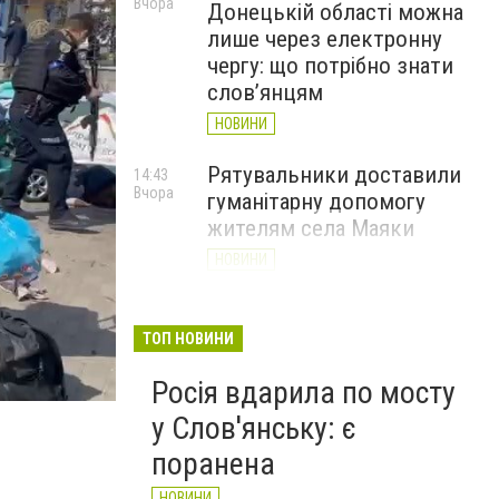
Вчора
Донецькій області можна
лише через електронну
чергу: що потрібно знати
слов’янцям
НОВИНИ
Рятувальники доставили
14:43
Вчора
гуманітарну допомогу
жителям села Маяки
НОВИНИ
«Я і Донеччина»: стартувала
13:52
Вчора
онлайн-акція до Дня молоді
ТОП НОВИНИ
НОВИНИ
Росія вдарила по мосту
у Слов'янську: є
поранена
НОВИНИ