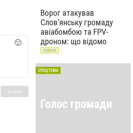
Ворог атакував
Слов’янську громаду
авіабомбою та FPV-
дроном: що відомо
🙂
НОВИНИ
СПЕЦТЕМА
Додати
Голос громади