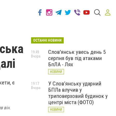
ОСТАННІ НОВИНИ
рська
Слов'янськ увесь день 5
19:49
Вчора
серпня був під атаками
алі
БпЛА - Лях
НОВИНИ
кети, є
У Слов’янську ударний
19:17
Вчора
БПЛа влучив у
триповерховий будинок у
центрі міста (ФОТО)
в він.
НОВИНИ