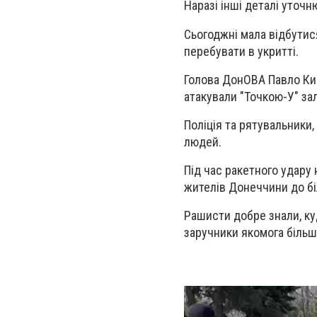
Наразі інші деталі уточ
Сьогоджні мала відбутися
перебувати в укритті.
Голова ДонОВА Павло К
атакували "Точкою-У" за
Поліція та рятувальники
людей.
Під час ракетного удару
жителів Донеччини до бі
Рашисти добре знали, куди
заручники якомога біль