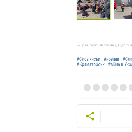
Якщо ви помітили помилку, виділіть нео
#Слов’янськ
#новини
#Сла
#Краматорськ
#війна в Укр