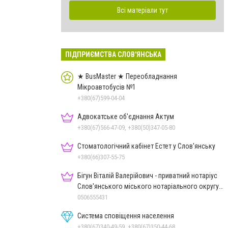
Всі матеріали тут
ПІДПРИЄМСТВА СЛОВ'ЯНСЬКА
★ BusMaster ★ Переобладнання
Мікроавтобусів №1
+380(67)599-04-04
Адвокатське об'єднання Актум
+380(67)566-47-09, +380(50)347-05-80
Стоматологічний кабінет Естет у Слов'янську
+380(66)307-55-75
Бігун Віталій Валерійович - приватний нотаріус
Слов'янського міського нотаріального округу
Дон.обл.
0506555431
Система сповіщення населення
+380(67)340-49-59, +380(67)350-44-68