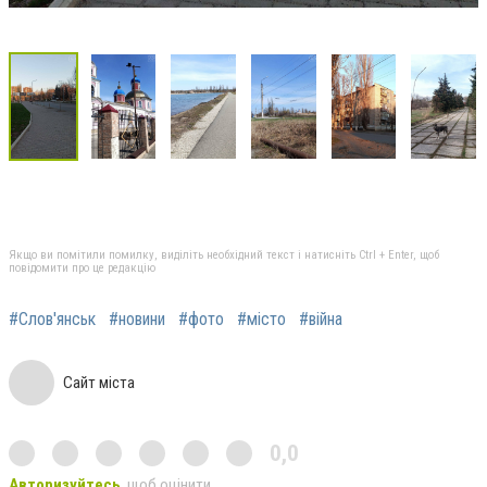
Якщо ви помітили помилку, виділіть необхідний текст і натисніть Ctrl + Enter, щоб
повідомити про це редакцію
#Слов'янськ
#новини
#фото
#місто
#війна
Сайт міста
0,0
Авторизуйтесь
, щоб оцінити