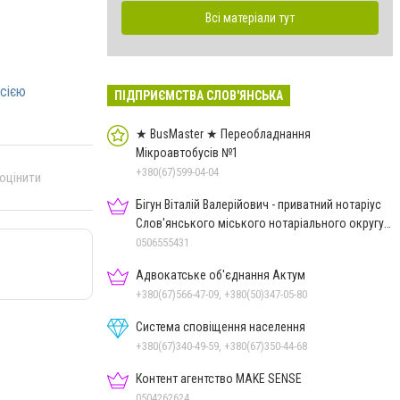
Всі матеріали тут
осією
ПІДПРИЄМСТВА СЛОВ'ЯНСЬКА
★ BusMaster ★ Переобладнання
Мікроавтобусів №1
+380(67)599-04-04
 оцінити
Бігун Віталій Валерійович - приватний нотаріус
Слов'янського міського нотаріального округу
Дон.обл.
0506555431
Адвокатське об'єднання Актум
+380(67)566-47-09, +380(50)347-05-80
Система сповіщення населення
+380(67)340-49-59, +380(67)350-44-68
Контент агентство MAKE SENSE
0504262624