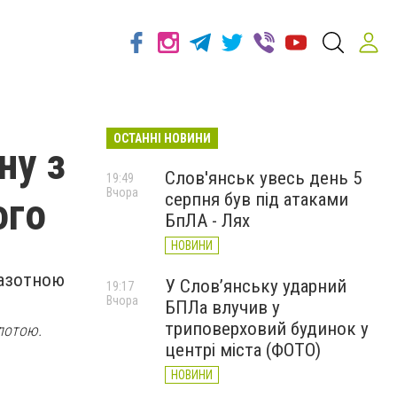
ОСТАННІ НОВИНИ
ну з
Слов'янськ увесь день 5
19:49
Вчора
серпня був під атаками
ого
БпЛА - Лях
НОВИНИ
 азотною
У Слов’янську ударний
19:17
Вчора
БПЛа влучив у
триповерховий будинок у
слотою.
центрі міста (ФОТО)
НОВИНИ