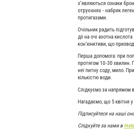
з'являються ознаки бронх
отруєннях - набряк леген
протигазами.
Очільник радить підготу
дії на очі азотна кисло
кон'юнктиви, що призвод
Перша допомога: при поп
протягом 10-30 хвилин. 
неї питну соду, мило. П
кількістю води.
Слідкуємо за напрямом в
Нагадаємо, що 5 квітня 
Підписуйтеся на наші он
Слідкуйте за нами в
Inst