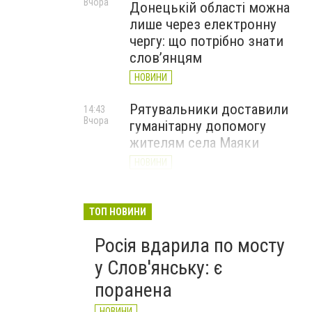
Вчора
Донецькій області можна
лише через електронну
чергу: що потрібно знати
слов’янцям
НОВИНИ
Рятувальники доставили
14:43
Вчора
гуманітарну допомогу
жителям села Маяки
НОВИНИ
«Я і Донеччина»: стартувала
13:52
Вчора
онлайн-акція до Дня молоді
ТОП НОВИНИ
НОВИНИ
Росія вдарила по мосту
у Слов'янську: є
поранена
НОВИНИ