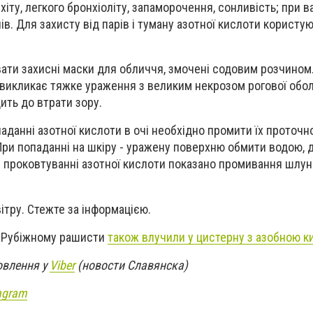
іту, легкого бронхіоліту, запаморочення, сонливість; при 
ів. Для захисту від парів і туману азотної кислоти користу
вати захисні маски для обличчя, змочені содовим розчином.
та викликає тяжке ураження з великим некрозом рогової обо
ить до втрати зору.
аданні азотної кислоти в очі необхідно промити їх проточ
При попаданні на шкіру - уражену поверхню обмити водою,
ри проковтуванні азотної кислоти показано промивання шлу
ітру. Стежте за інформацією.
у Рубіжному рашисти
також влучили у цистерну з азобною 
овлення у
Viber
(новости Славянска)
agram