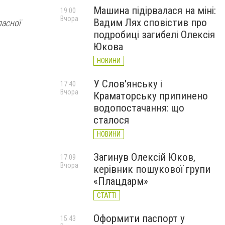
Машина підірвалася на міні:
19:00
Вчора
Вадим Лях сповістив про
ласної
подробиці загибелі Олексія
Юкова
НОВИНИ
У Слов'янську і
17:40
Вчора
Краматорську припинено
водопостачання: що
сталося
НОВИНИ
Загинув Олексій Юков,
17:09
Вчора
керівник пошукової групи
«Плацдарм»
СТАТТІ
Оформити паспорт у
15:43