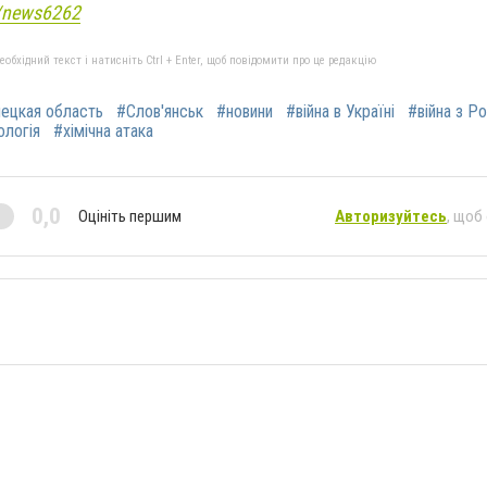
e/news6262
бхідний текст і натисніть Ctrl + Enter, щоб повідомити про це редакцію
ецкая область
#Слов'янськ
#новини
#війна в Україні
#війна з Р
ологія
#хімічна атака
0,0
Оцініть першим
Авторизуйтесь
, щоб