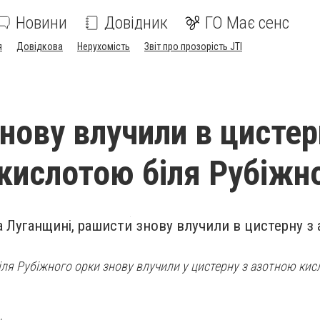
Новини
Довідник
ГО Має сенс
я
Довідкова
Нерухомість
Звіт про прозорість JTI
нову влучили в цистер
кислотою біля Рубіжн
на Луганщині, рашисти знову влучили в цистерну з
 Біля Рубіжного орки знову влучили у цистерну з азотною ки