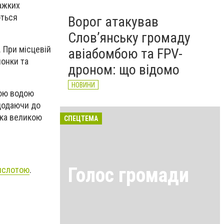
важких
ються
Ворог атакував
Слов’янську громаду
 При місцевій
авіабомбою та FPV-
лонки та
дроном: що відомо
НОВИНИ
ною водою
 додаючи до
нка великою
СПЕЦТЕМА
Голос громади
кислотою
.