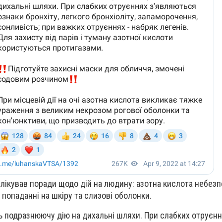
блікував поради щодо дій на людину: азотна кислота небез
и попаданні на шкіру та слизові оболонки.
 подразнюючу дію на дихальні шляхи. При слабких отруєн