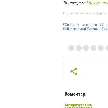
Та телеграм:
https://t.m
Якщо ви помітили помилку, виділіть нео
#Славянск
#новости
#Дон
#війна на сході України
#ек
Коментарі
Авторизуватись