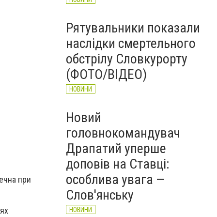
Рятувальники показали
наслідки смертельного
обстрілу Словкурорту
(ФОТО/ВІДЕО)
НОВИНИ
Новий
головнокомандувач
Драпатий уперше
доповів на Ставці:
особлива увага —
печна при
Слов'янську
нях
НОВИНИ