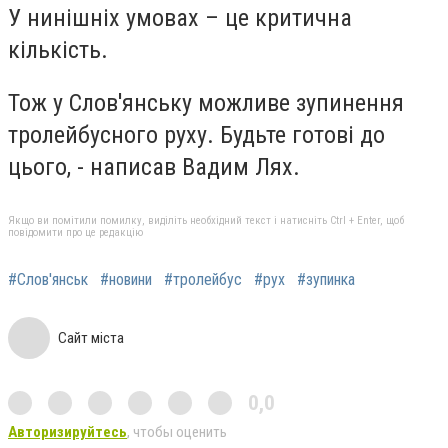
У нинішніх умовах – це критична
кількість.
Тож у Слов'янську можливе зупинення
тролейбусного руху. Будьте готові до
цього, - написав Вадим Лях.
Якщо ви помітили помилку, виділіть необхідний текст і натисніть Ctrl + Enter, щоб
повідомити про це редакцію
#Слов'янськ
#новини
#тролейбус
#рух
#зупинка
Сайт міста
0,0
Авторизируйтесь
, чтобы оценить