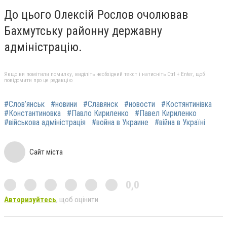
До цього Олексій Рослов очолював
Бахмутську районну державну
адміністрацію.
Якщо ви помітили помилку, виділіть необхідний текст і натисніть Ctrl + Enter, щоб
повідомити про це редакцію
#Слов’янськ
#новини
#Славянск
#новости
#Костянтинівка
#Константиновка
#Павло Кириленко
#Павел Кириленко
#військова адміністрація
#война в Украине
#війна в Україні
Сайт міста
0,0
Авторизуйтесь
, щоб оцінити