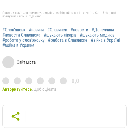
Якщо ви помітили помилку, виділіть необхідний текст і натисніть Ctrl + Enter, щоб
повідомити про це редакцію
#Слов’янськ
#новини
#Славянск
#новости
#Донеччина
#новости Славянска
#шукають лікарів
#шукають медиків
#робота у слов’янську
#работа в Славянске
#війна в Україні
#война в Украине
Сайт міста
0,0
Авторизуйтесь
, щоб оцінити