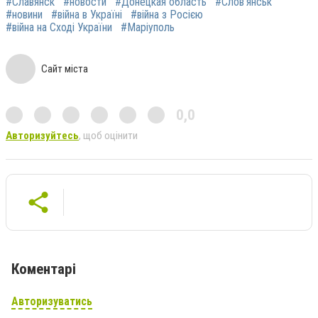
#Славянск
#новости
#Донецкая область
#Слов'янськ
#новини
#війна в Україні
#війна з Росією
#війна на Сході України
#Маріуполь
Сайт міста
0,0
Авторизуйтесь
, щоб оцінити
Коментарі
Авторизуватись