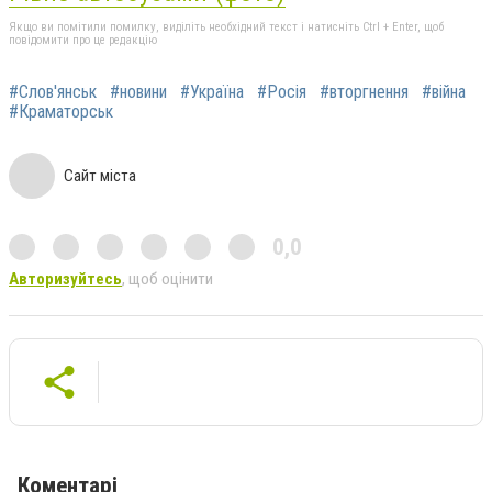
Якщо ви помітили помилку, виділіть необхідний текст і натисніть Ctrl + Enter, щоб
повідомити про це редакцію
#Слов'янськ
#новини
#Україна
#Росія
#вторгнення
#війна
#Краматорськ
Сайт міста
0,0
Авторизуйтесь
, щоб оцінити
Коментарі