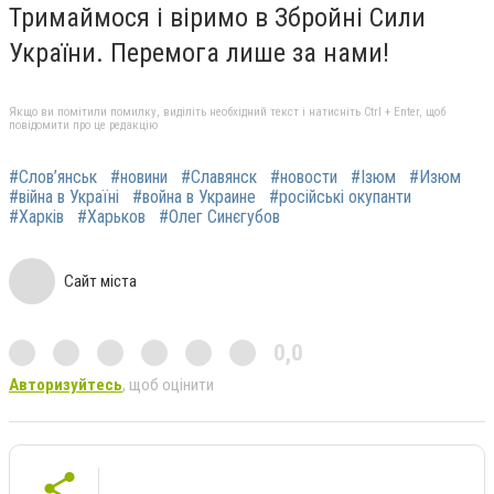
Тримаймося і віримо в Збройні Сили
України. Перемога лише за нами!
Якщо ви помітили помилку, виділіть необхідний текст і натисніть Ctrl + Enter, щоб
повідомити про це редакцію
#Слов’янськ
#новини
#Славянск
#новости
#Ізюм
#Изюм
#війна в Україні
#война в Украине
#російські окупанти
#Харків
#Харьков
#Олег Синєгубов
Сайт міста
0,0
Авторизуйтесь
, щоб оцінити