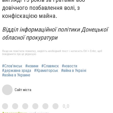
довічного позбавлення волі, з
конфіскацією майна.
Відділ інформаційної політики Донецької
обласної прокуратури
Якщо ви помітили помилку, виділіть необхідний текст і натисніть Ctrl + Enter, щоб
повідомити про це редакцію
#Слов’янськ
#новини
#Славянск
#новости
#державна зрада
#Краматорськ
#війна в Україні
#война в Украине
Сайт міста
0,0