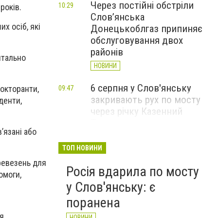
Через постійні обстріли
10:29
років.
Слов’янська
х осіб, які
Донецькоблгаз припиняє
обслуговування двох
районів
нтально
НОВИНИ
6 серпня у Слов'янську
докторанти,
09:47
закривають рух по мосту
денти,
через річку Казенний
Торець
’язані або
НОВИНИ
ТОП НОВИНИ
За вечір і ранок Слов'янськ
09:36
ревезень для
Росія вдарила по мосту
чотири рази атакували FPV-
омоги,
дрони
у Слов'янську: є
НОВИНИ
поранена
ля
НОВИНИ