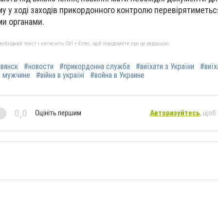
у у ході заходів прикордонного контролю перевірятиметься
ми органами.
бхідний текст і натисніть Ctrl + Enter, щоб повідомити про це редакцію
вянск
#новости
#прикордонна служба
#виїхати з України
#виїх
ь мужчине
#війна в україні
#война в Украине
0,0
Оцініть першим
Авторизуйтесь
, щоб