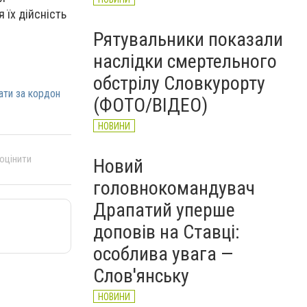
 їх дійсність
Рятувальники показали
наслідки смертельного
обстрілу Словкурорту
ати за кордон
(ФОТО/ВІДЕО)
НОВИНИ
 оцінити
Новий
головнокомандувач
Драпатий уперше
доповів на Ставці:
особлива увага —
Слов'янську
НОВИНИ