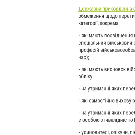
Державна прикордонна с
обмеження щодо перетину
категорії, зокрема:
- які мають посвідчення
спеціальний військовий 
професій військовозобов’
час);
- які мають висновок вій
обліку.
- на утриманні яких пере
- які самостійно виховую
- на утриманні яких пере
є особою з інвалідністю І
- усиновителі, опікуни, 