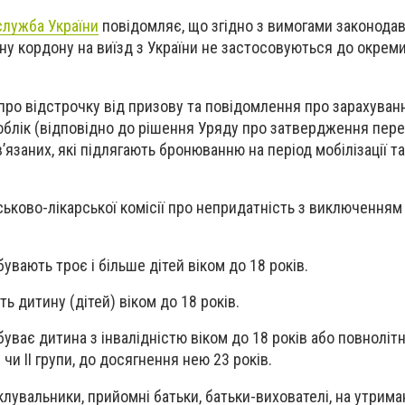
лужба України
повідомляє, що з
гідно з вимогами законода
 кордону на виїзд з України не застосовуються до окремих
 про відстрочку від призову та повідомлення про зарахуван
облік (відповідно до рішення Уряду про затвердження перел
язаних, які підлягають бронюванню на період мобілізації т
ськово-лікарської комісії про непридатність з виключенням
бувають троє і більше дітей віком до 18 років.
ть дитину (дітей) віком до 18 років.
буває дитина з інвалідністю віком до 18 років або повнолітн
 чи ІІ групи, до досягнення нею 23 років.
піклувальники, прийомні батьки, батьки-вихователі, на утрима