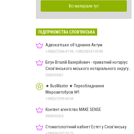
Всі матеріали тут
ПІДПРИЄМСТВА СЛОВ'ЯНСЬКА
Адвокатське об'єднання Актум
+380(67)566-47-09, +380(50)347-05-80
Бігун Віталій Валерійович - приватний нотаріус
Слов'янського міського нотаріального округу
Дон.обл.
0506555431
★ BusMaster ★ Переобладнання
Мікроавтобусів №1
+380(67)599-04-04
Контент агентство MAKE SENSE
0504262624
Стоматологічний кабінет Естет у Слов'янську
+380(66)307-55-75