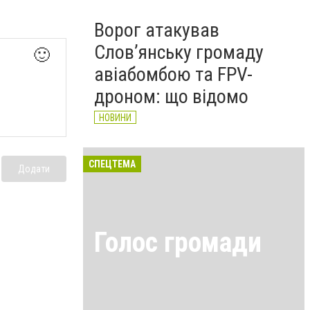
Ворог атакував
Слов’янську громаду
🙂
авіабомбою та FPV-
дроном: що відомо
НОВИНИ
СПЕЦТЕМА
Додати
Голос громади