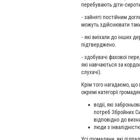
перебувають діти-сироти 
- зайняті постійним догл
можуть здійснювати так
- які виїхали до інших 
підтверджено.
- здобувачі фахової пере
які навчаються за кордо
слухачі).
Крім того нагадаємо, що 
окремі категорії громад
водії, які забронь
потреб Збройних Си
відповідно до визн
люди з інвалідніст
Усі громадяни, які підп