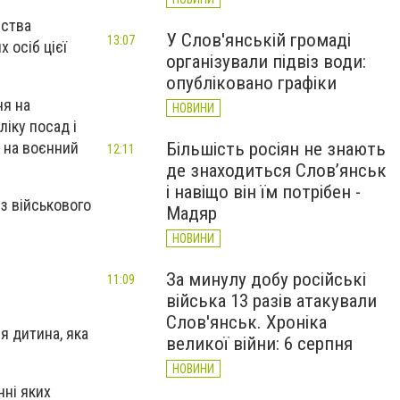
вства
У Слов'янській громаді
13:07
 осіб цієї
організували підвіз води:
опубліковано графіки
ня на
НОВИНИ
іку посад і
а на воєнний
Більшість росіян не знають
12:11
де знаходиться Слов’янськ
і навіщо він їм потрібен -
 з військового
Мадяр
НОВИНИ
За минулу добу російські
11:09
війська 13 разів атакували
Слов'янськ. Хроніка
я дитина, яка
великої війни: 6 серпня
НОВИНИ
нні яких