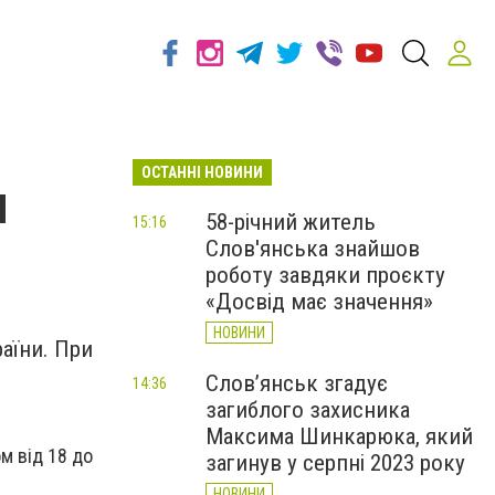
ОСТАННІ НОВИНИ
и
58-річний житель
15:16
Слов'янська знайшов
роботу завдяки проєкту
«Досвід має значення»
НОВИНИ
раїни. При
Слов’янськ згадує
14:36
загиблого захисника
Максима Шинкарюка, який
м від 18 до
загинув у серпні 2023 року
НОВИНИ