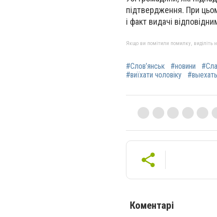
підтвердження. При цьом
і факт видачі відповідни
Якщо ви помітили помилку, виділіть нео
#Слов’янськ
#новини
#Сла
#виїхати чоловіку
#выехат
Коментарі