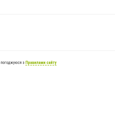
я погоджуюся з
Правилами сайту