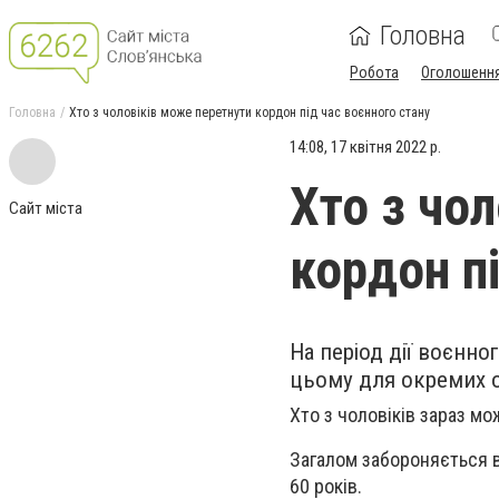
Головна
Робота
Оголошенн
Головна
Хто з чоловіків може перетнути кордон під час воєнного стану
14:08, 17 квітня 2022 р.
Хто з чо
Сайт міста
кордон п
На період дії воєнно
цьому для окремих о
Хто з чоловіків зараз мо
Загалом забороняється ви
60 років.