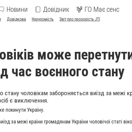
Новини
Довідник
ГО Має сенс
я
Довідкова
Нерухомість
Звіт про прозорість JTI
ловіків може перетнут
ід час воєнного стану
го стану чоловікам забороняється виїзд за межі к
сіб є виключення.
же покинути Україну.
їзд за межі країни громадянам України чоловічої статі віко