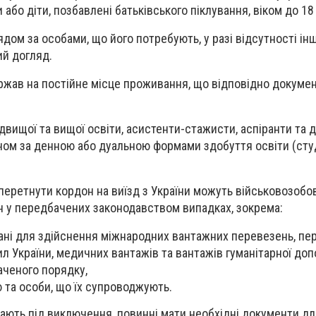
або діти, позбавлені батьківського піклування, віком до 18 
ядом за особами, що його потребують, у разі відсутності інши
ий догляд.
держав на постійне місце проживання, що відповідно докуме
двищої та вищої освіти, асистенти-стажисти, аспіранти та 
ном за денною або дуальною формами здобуття освіти (сту
перетнути кордон на виїзд з України можуть військовозобов
ян у передбачених законодавством випадках, зокрема:
овані для здійснення міжнародних вантажних перевезень, пе
л України, медичних вантажів та вантажів гуманітарної доп
аченого порядку,
ю та особи, що їх супроводжують.
адають під виключення, повинні мати необхідні документи д