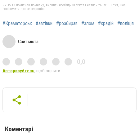
Якщо ви помітили помилку, виділіть необхідний текст і натисніть Ctrl + Enter, щоб
повідомити про це редакцію
#Краматорськ
#автівки
#розбирав
#злом
#крадій
#поліція
Сайт міста
0,0
Авторизуйтесь
, щоб оцінити
Коментарі