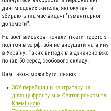
дані місцевих жителів, які окупанти
збирають під час видачі "гуманітарної
допомоги".
На росії військові почали тікати просто з
полігонів зс рф, аби не вирушати на війну
в Україну. Таких випадків відзначено вже
понад 50 серед особового складу.
Вам також може бути цікаво:
ЗСУ пeрeйшлu в контрaтaку нa
дiлянцi фронту мiж Святогiрськом тa
Крeмiнною