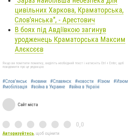
"Зараз найбільша небезпека для
цивільних Харкова, Краматорська,
Слов'янська", - Арестович
В боях під Авдіївкою загинув
уродженець Краматорська Максим
Алєксєєв
Якщо ви помітили помилку, виділіть необхідний текст і натисніть Ctrl + Enter, щоб
повідомити про це редакцію
#Слов’янськ
#новини
#Славянск
#новости
#Ізюм
#Изюм
#мобілізація
#война в Украине
#війна в Україні
Сайт міста
0,0
Авторизуйтесь
, щоб оцінити