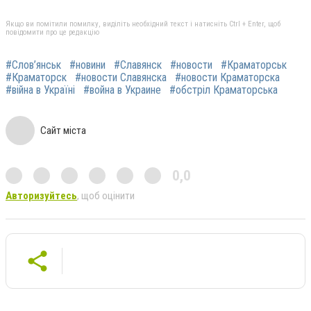
Якщо ви помітили помилку, виділіть необхідний текст і натисніть Ctrl + Enter, щоб
повідомити про це редакцію
#Слов’янськ
#новини
#Славянск
#новости
#Краматорськ
#Краматорск
#новости Славянска
#новости Краматорска
#війна в Україні
#война в Украине
#обстріл Краматорська
Сайт міста
0,0
Авторизуйтесь
, щоб оцінити