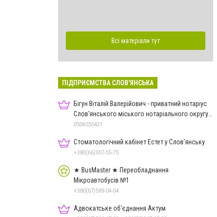
Всі матеріали тут
ПІДПРИЄМСТВА СЛОВ'ЯНСЬКА
Бігун Віталій Валерійович - приватний нотаріус
Слов'янського міського нотаріального округу
Дон.обл.
0506555431
Стоматологічний кабінет Естет у Слов'янську
+380(66)307-55-75
★ BusMaster ★ Переобладнання
Мікроавтобусів №1
+380(67)599-04-04
Адвокатське об'єднання Актум