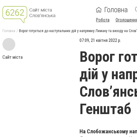
Головна
Робота
Оголошенн
Головна
Ворог готується до наступальних дій у напрямку Лиману та виходу на Слов’
07:09, 21 квітня 2022 р.
Ворог го
Сайт міста
дій у на
Слов’янсь
Генштаб
На Слобожанському на