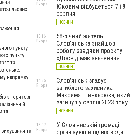
нання
Вчора
Юковим відбудеться 7 і 8
гатоцільових
серпня
НОВИНИ
ураження
58-річний житель
15:16
Вчора
Слов'янська знайшов
еного пункту
роботу завдяки проєкту
ного пункту
«Досвід має значення»
трат та
НОВИНИ
овгеньке.
ому напрямку
Слов’янськ згадує
14:36
Вчора
загиблого захисника
Максима Шинкарюка, який
ів з території
загинув у серпні 2023 року
залізничній
м та
НОВИНИ
У Слов'янській громаді
13:07
Вчора
 висування та
організували підвіз води: