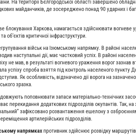
їни. На території Бєлгородської області завершено облад
дкових майданчиків, де зосереджено понад 90 ударних і ба
ве блокування Харкова, намагається здійснювати вогневе 
 та об’єктів критичної інфраструктури.
групування військ на Ізюмському напрямку. В районі насел
див наступальні дії, має частковий успіх. В районі населе
іху не мав, в результаті вогневого ураження ворог зазнав в
мала успіху спроба взяття під контроль населеного пункту Д
дступив. Як особливість, відзначено дії ворога на зазначен
нського зразка.
одовжують поповнювати запаси матеріально-технічних засоб
иває перекидання додаткових підрозділів окупантів. Так, на 
увальний” зафіксовано розвантаження ешелону з озброєння
переміщення артилерійських підрозділів.
йському напрямках
противник здійснює розвідку маршрутів