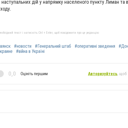
 наступальних дій у напрямку населеного пункту Лиман та 
сходу.
бхідний текст і натисніть Ctrl + Enter, щоб повідомити про це редакцію
вянск
#новости
#Генеральний штаб
#оперативні зведення
#Дон
Украине
#війна в Україні
0,0
Оцініть першим
Авторизуйтесь
, щоб