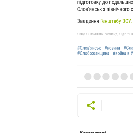
підготовку до подальших
Слов’янськ з північного 
Зведення
Генштабу ЗСУ.
Якщо ви помітили помилку, виділіть нео
#Слов’янськ
#новини
#Сла
#Слобожанщина
#война в 