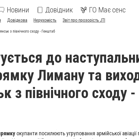
Новини
Довідник
ГО Має сенс
я
Довідкова
Нерухомість
Звіт про прозорість JTI
янськ з північного сходу - Генштаб
тується до наступальн
прямку Лиману та вихо
к з північного сходу -
прямку
окупанти посилюють угруповання армійської авіації