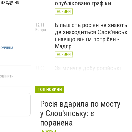
виходу на
опубліковано графіки
НОВИНИ
Більшість росіян не знають
12:11
Вчора
де знаходиться Слов’янськ
і навіщо він їм потрібен -
Мадяр
еччина
НОВИНИ
За минулу добу російські
11:09
Вчора
війська 13 разів атакували
 оцінити
Слов'янськ. Хроніка
великої війни: 6 серпня
ТОП НОВИНИ
НОВИНИ
Росія вдарила по мосту
у Слов'янську: є
поранена
НОВИНИ