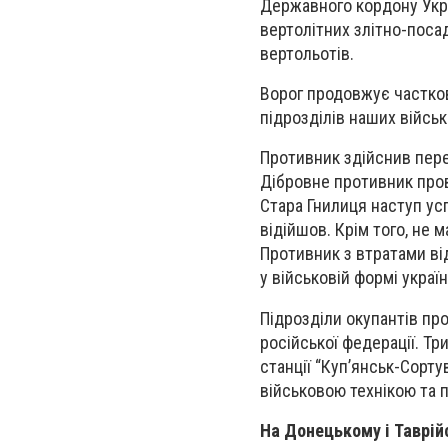
Державного кордону Укра
вертолітних злітно-поса
вертольотів.
Ворог продовжує частко
підрозділів наших військ
Противник здійснив пере
Дібровне противник прово
Стара Гнилиця наступ усп
відійшов. Крім того, не 
Противник з втратами ві
у військовій формі украї
Підрозділи окупантів пр
російської федерації. Тр
станції “Куп’янськ-Сорт
військовою технікою та 
На Донецькому і Таврі