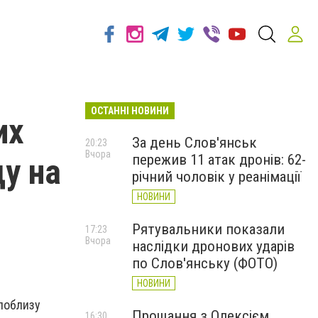
ОСТАННІ НОВИНИ
их
За день Слов'янськ
20:23
Вчора
пережив 11 атак дронів: 62-
ду на
річний чоловік у реанімації
НОВИНИ
Рятувальники показали
17:23
Вчора
наслідки дронових ударів
по Слов'янську (ФОТО)
НОВИНИ
 поблизу
Прощання з Олексієм
16:30