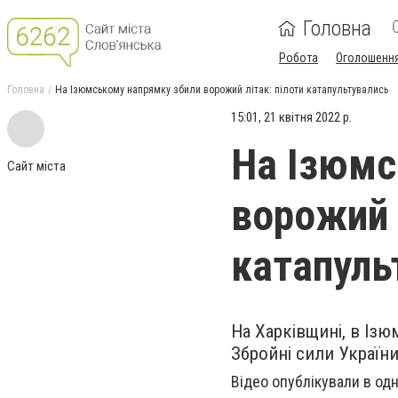
Головна
Робота
Оголошенн
Головна
На Ізюмському напрямку збили ворожий літак: пілоти катапультувались
15:01, 21 квітня 2022 р.
На Ізюмс
Сайт міста
ворожий 
катапуль
На Харківщині, в Ізю
Збройні сили Україн
Відео опублікували в од