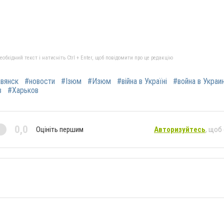
бхідний текст і натисніть Ctrl + Enter, щоб повідомити про це редакцію
вянск
#новости
#Ізюм
#Изюм
#війна в Україні
#война в Украи
в
#Харьков
0,0
Оцініть першим
Авторизуйтесь
, щоб