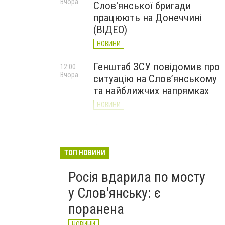
Вчора
Слов'янської бригади
працюють на Донеччині
(ВІДЕО)
НОВИНИ
Генштаб ЗСУ повідомив про
12:00
Вчора
ситуацію на Слов’янському
та найближчих напрямках
НОВИНИ
Слов’янськ обстріляли 13
11:18
Вчора
разів за добу. Хроніка
великої війни: 7 серпня
ТОП НОВИНИ
НОВИНИ
Росія вдарила по мосту
у Слов'янську: є
поранена
НОВИНИ