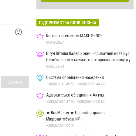
ПІДПРИЄМСТВА СЛОВ'ЯНСЬКА
🙂
Контент агентство MAKE SENSE
0504262624
Бігун Віталій Валерійович - приватний нотаріус
Слов'янського міського нотаріального округу
Дон.обл.
0506555431
Система сповіщення населення
Додати
+380(67)340-49-59, +380(67)350-44-68
Адвокатське об'єднання Актум
+380(67)566-47-09, +380(50)347-05-80
★ BusMaster ★ Переобладнання
Мікроавтобусів №1
+380(67)599-04-04