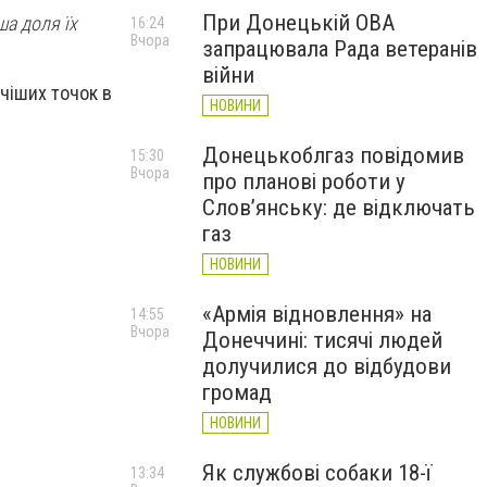
При Донецькій ОВА
ша доля їх
16:24
Вчора
запрацювала Рада ветеранів
війни
чіших точок в
НОВИНИ
Донецькоблгаз повідомив
15:30
Вчора
про планові роботи у
Слов’янську: де відключать
газ
НОВИНИ
«Армія відновлення» на
14:55
Вчора
Донеччині: тисячі людей
долучилися до відбудови
громад
НОВИНИ
Як службові собаки 18-ї
13:34