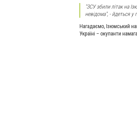
"ЗСУ збили літак на І
невідома", - йдеться у 
Нагадаємо, Ізюмський на
Україні – окупанти нама