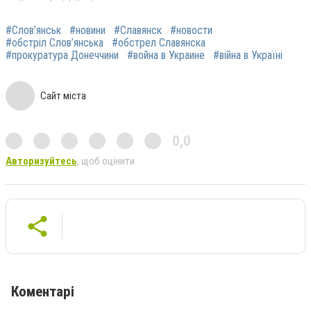
#Слов’янськ
#новини
#Славянск
#новости
#обстріл Слов’янська
#обстрел Славянска
#прокуратура Донеччини
#война в Украине
#війна в Україні
Сайт міста
0,0
Авторизуйтесь
, щоб оцінити
Коментарі