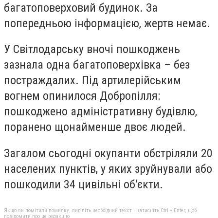
багатоповерховий будинок. За
попередньою інформацією, жертв немає.
У Світлодарську вночі пошкоджень
зазнала одна багатоповерхівка – без
постраждалих. Під артилерійським
вогнем опинилося Добропілля:
пошкоджено адміністративну будівлю,
поранено щонайменше двоє людей.
Загалом сьогодні окупанти обстріляли 20
населених пунктів, у яких зруйнували або
пошкодили 34 цивільні об'єкти.
Якщо ви помітили помилку, виділіть необхідний текст і натисніть Ctrl + Enter, щоб
повідомити про це редакцію