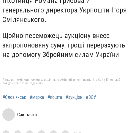
піхотинця Романа Грибова й
генерального директора Укрпошти Ігоря
Смілянського.
Щойно переможець аукціону внесе
запропоновану суму, гроші перерахують
на допомогу Збройним силам України!
Якщо ви помітили помилку, виділіть необхідний текст і натисніть Ctrl + Enter, щоб
повідомити про це редакцію
#Слов'янськ
#марка
#пошта
#аукціон
#ЗСУ
Сайт міста