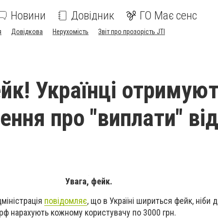
Новини
Довідник
ГО Має сенс
я
Довідкова
Нерухомість
Звіт про прозорість JTI
ейк! Українці отримую
ення про "виплати" ві
Увага, фейк.
дміністрація
повідомляє
, що в Україні шириться фейк, ніби 
 рф нарахують кожному користувачу по 3000 грн.