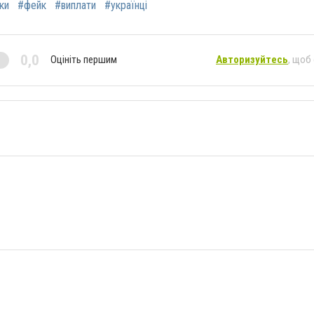
ки
#фейк
#виплати
#українці
0,0
Оцініть першим
Авторизуйтесь
, щоб