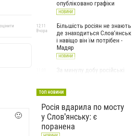
опубліковано графіки
НОВИНИ
Більшість росіян не знають
 оцінити
12:11
Вчора
де знаходиться Слов’янськ
і навіщо він їм потрібен -
Мадяр
НОВИНИ
За минулу добу російські
11:09
Вчора
війська 13 разів атакували
Слов'янськ. Хроніка
великої війни: 6 серпня
ТОП НОВИНИ
НОВИНИ
Росія вдарила по мосту
🙂
у Слов'янську: є
поранена
НОВИНИ