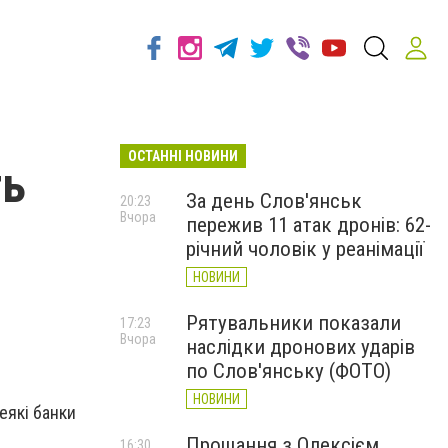
ОСТАННІ НОВИНИ
ть
За день Слов'янськ
20:23
Вчора
пережив 11 атак дронів: 62-
д
річний чоловік у реанімації
НОВИНИ
Рятувальники показали
17:23
Вчора
наслідки дронових ударів
по Слов'янську (ФОТО)
НОВИНИ
деякі банки
Прощання з Олексієм
16:30