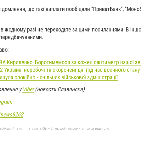
ідомлення, що такі виплати пообіцяли "ПриватБанк", "Моноб
: в жодному разі не переходьте за цими посиланнями. В інш
епередбачуваними.
аво:
ОВА Кириленко: Боротимемося за кожен сантиметр нашої зе
22 Україна: неробочі та скорочені дні під час воєнного стану
инула спокійно - очільник військової адміністрації
овлення у
Viber
(новости Славянска)
agram
e/news6262
бхідний текст і натисніть Ctrl + Enter, щоб повідомити про це редакцію