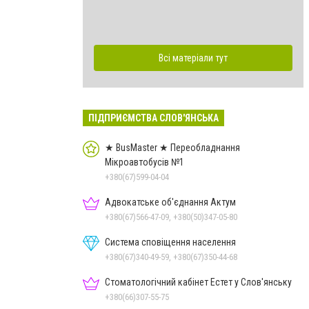
Всі матеріали тут
ПІДПРИЄМСТВА СЛОВ'ЯНСЬКА
★ BusMaster ★ Переобладнання
Мікроавтобусів №1
+380(67)599-04-04
Адвокатське об'єднання Актум
+380(67)566-47-09, +380(50)347-05-80
Система сповіщення населення
+380(67)340-49-59, +380(67)350-44-68
Стоматологічний кабінет Естет у Слов'янську
+380(66)307-55-75