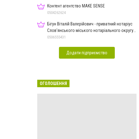
Контент агентство MAKE SENSE
0504262624
Бігун Віталій Валерійович - приватний нотаріус
Слов'янського міського нотаріального округу
Дон.обл.
0506555431
Додати підприємство
ОГОЛОШЕННЯ