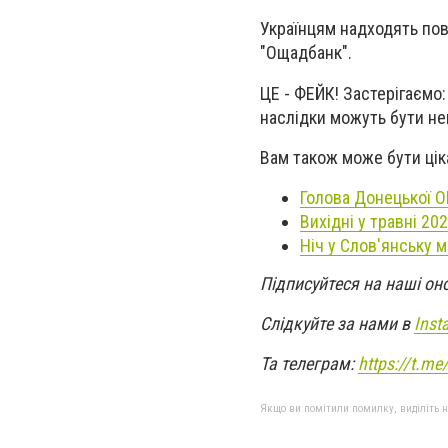
Українцям надходять пов
"Ощадбанк".
ЦЕ - ФЕЙК! Застерігаємо
наслідки можуть бути н
Вам також може бути цік
Голова Донецької 
Вихідні у травні 20
Ніч у Слов'янську м
Підписуйтеся на наші он
Слідкуйте за нами в
Inst
Та телеграм:
https://t.m
Якщо ви помітили помилку, виділіть нео