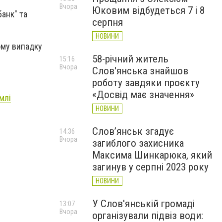
Вчора
Юковим відбудеться 7 і 8
анк" та
серпня
НОВИНИ
ому випадку
58-річний житель
15:16
Вчора
Слов'янська знайшов
роботу завдяки проєкту
«Досвід має значення»
млі
НОВИНИ
Слов’янськ згадує
14:36
Вчора
загиблого захисника
Максима Шинкарюка, який
загинув у серпні 2023 року
НОВИНИ
У Слов'янській громаді
13:07
Вчора
організували підвіз води: