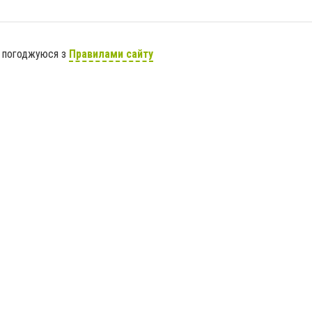
я погоджуюся з
Правилами сайту