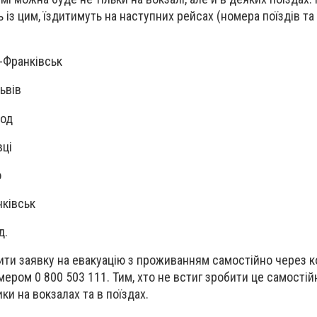
ь із цим, їздитимуть на наступних рейсах (номера поїздів т
 - Івано-Франківськ
іжжя - Львів
а - Ужгород
 - Чернівці
 Солотвино
о-Франківськ
д.
ти заявку на евакуацію з проживанням самостійно через к
мером 0 800 503 111. Тим, хто не встиг зробити це самостій
и на вокзалах та в поїздах.