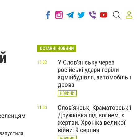
ОСТАННІ НОВИНИ
ий
У Слов'янську через
13:03
російські удари горіли
адмінбудівля, автомобіль і
дрова
НОВИНИ
Слов’янськ, Краматорськ і
11:00
Дружківка під вогнем, є
еселенцям
жертви. Хроніка великої
війни: 9 серпня
 запустила
НОВИНИ