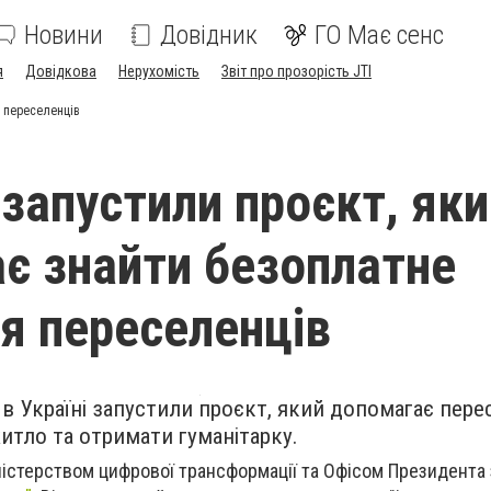
Новини
Довідник
ГО Має сенс
я
Довідкова
Нерухомість
Звіт про прозорість JTI
я переселенців
 запустили проєкт, як
є знайти безоплатне
я переселенців
: в Україні запустили проєкт, який допомагає пер
итло та отримати гуманітарку.
ністерством цифрової трансформації та Офісом Президента