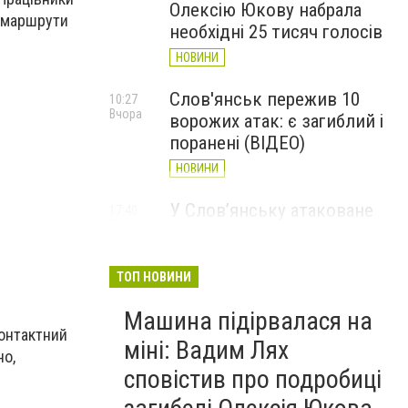
Олексію Юкову набрала
а маршрути
необхідні 25 тисяч голосів
НОВИНИ
Слов'янськ пережив 10
10:27
Вчора
ворожих атак: є загиблий і
поранені (ВІДЕО)
НОВИНИ
У Слов’янську атаковане
17:40
7 серпня
перехрестя, п'ятеро
поранених
ТОП НОВИНИ
НОВИНИ
Машина підірвалася на
онтактний
міні: Вадим Лях
но,
сповістив про подробиці