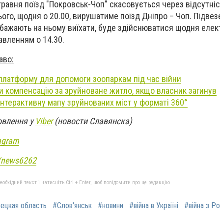
 травня поїзд "Покровськ-Чоп" скасовується через відсутні
ього, щодня о 20.00, вирушатиме поїзд Дніпро – Чоп. Підве
і бажають на ньому виїхати, буде здійснюватися щодня еле
авленням о 14.30.
аво:
 платформу для допомоги зоопаркам під час війни
 компенсацію за зруйноване житло, якщо власник загинув
 інтерактивну мапу зруйнованих міст у форматі 360°
овлення у
Viber
(новости Славянска)
agram
e/news6262
бхідний текст і натисніть Ctrl + Enter, щоб повідомити про це редакцію
ецкая область
#Слов'янськ
#новини
#війна в Україні
#війна з Р