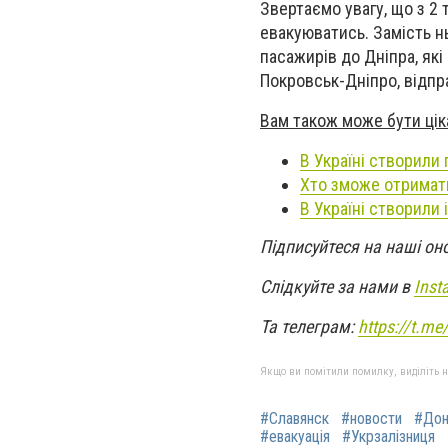
Звертаємо увагу, що з 2
евакуюватись. Замість н
пасажирів до Дніпра, як
Покровськ-Дніпро, відпр
Вам також може бути цік
В Україні створили
Хто зможе отримати
В Україні створили
Підписуйтеся на наші он
Слідкуйте за нами в
Inst
Та телеграм:
https://t.m
Якщо ви помітили помилку, виділіть нео
#Славянск
#новости
#Дон
#евакуація
#Укрзалізниця