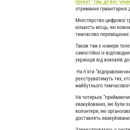
проєкт “Там, де вас чека
отримання гуманітарної 
Міністерство цифрової 
кількість місць, які ко
тимчасово переміщених 
Також там є номери теле
самостійно із відповідн
українців від вокзалів д
На п'яти “відправляючих”
реєструватимуть тих, хт
майбутнього тимчасовог
На чотирьох “приймаючих”
евакуйованих, які були з
волонтери, які організов
доставлять евакуйованих
Зареєструватись у систем