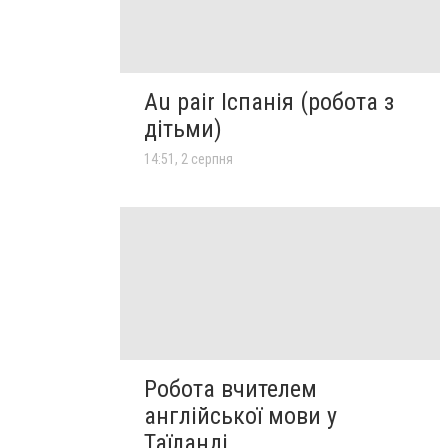
Au pair Іспанія (робота з
дітьми)
14:51, 2 серпня
Робота вчителем
англійської мови у
Таїланді