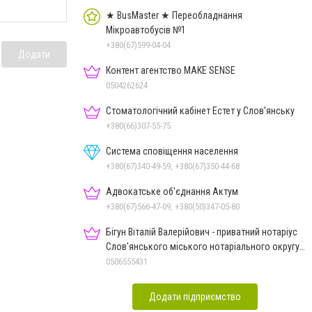
★ BusMaster ★ Переобладнання
Мікроавтобусів №1
+380(67)599-04-04
Додати
Контент агентство MAKE SENSE
0504262624
Стоматологічний кабінет Естет у Слов'янську
+380(66)307-55-75
Система сповіщення населення
+380(67)340-49-59, +380(67)350-44-68
Адвокатське об'єднання Актум
+380(67)566-47-09, +380(50)347-05-80
Бігун Віталій Валерійович - приватний нотаріус
Слов'янського міського нотаріального округу
Дон.обл.
0506555431
Додати підприємство