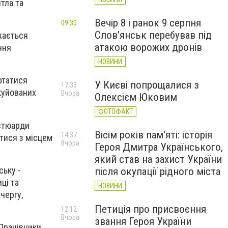
тла та
Вечір 8 і ранок 9 серпня
09:30
Слов’янськ перебував під
жається
атакою ворожих дронів
ння
НОВИНИ
ртатися
У Києві попрощалися з
17:33
куйованих
Вчора
Олексієм Юковим
ФОТОФАКТ
 стюарди
Вісім років пам'яті: історія
14:37
тися з місцем
Вчора
Героя Дмитра Українського,
який став на захист України
ську -
після окупації рідного міста
ці та
НОВИНИ
чергу,
Петиція про присвоєння
12:12
Вчора
звання Героя України
 Працівники