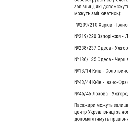
залізниці, які допоможут
можуть змінюватись):
№209/210 Харків
№219/220 Запор
№238/237 Одес
№136/135 Одеса
№13/14 Київ -
№43/44 Київ - Іван
№45/46 Лозова - Ужгоро
Пасажири можуть залиши
центр Укрзалізниці за но
допомагатимуть працівник