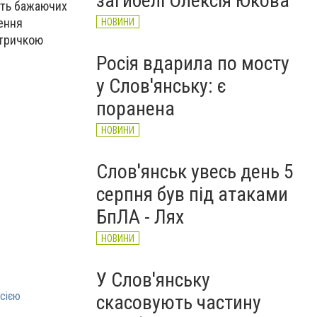
загибелі Олексія Юкова
сть бажаючих
зення
НОВИНИ
ктричкою
Росія вдарила по мосту
у Слов'янську: є
поранена
НОВИНИ
Слов'янськ увесь день 5
серпня був під атаками
БпЛА - Лях
НОВИНИ
У Слов'янську
осією
скасовують частину