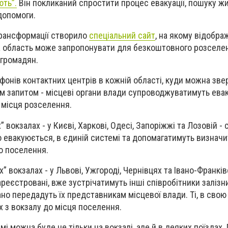
ють”.
Він покликаний спростити процес евакуації, пошуку жи
допомоги.
трансформації створило
спеціальний сайт
, на якому відобра
жна область може запропонувати для безкоштовного розселе
громадян.
фонів контактних центрів в кожній області, куди можна зве
им запитом - місцеві органи влади супроводжуватимуть ева
о місця розселення.
 вокзалах - у Києві, Харкові, Одесі, Запоріжжі та Лозовій -
о евакуюється, в єдиній системі та допомагатимуть визначи
о поселення.
 вокзалах - у Львові, Ужгороді, Чернівцях та Івано-Франків
ареєстровані, вже зустрічатимуть інші співробітники залізни
ано передадуть їх представникам місцевої влади. Ті, в свою 
 з вокзалу до місця поселення.
і можна буде не тільки на вокзалі, але й в деяких поїздах.