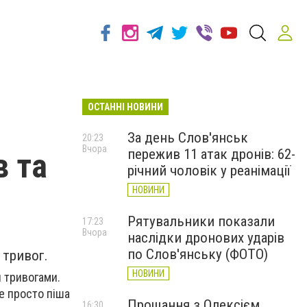
ОСТАННІ НОВИНИ
За день Слов'янськ
20:23
Вчора
пережив 11 атак дронів: 62-
в та
річний чоловік у реанімації
НОВИНИ
Рятувальники показали
17:23
Вчора
наслідки дронових ударів
по Слов'янську (ФОТО)
 тривог.
НОВИНИ
и тривогами.
це просто піша
Прощання з Олексієм
16:30