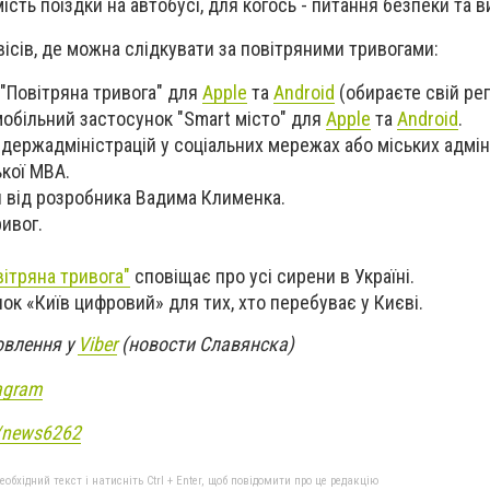
ість поїздки на автобусі, для когось - питання безпеки та 
ісів, де можна слідкувати за повітряними тривогами:
"Повітряна тривога" для
Apple
та
Android
(обираєте свій рег
мобільний застосунок "Smart місто" для
Apple
та
Android
.
лдержадміністрацій у соціальних мережах або міських адмін
кої МВА.
 від розробника Вадима Клименка.
ивог.
вітряна тривога"
сповіщає про усі сирени в Україні.
ок «Київ цифровий» для тих, хто перебуває у Києві.
овлення у
Viber
(новости Славянска)
agram
e/news6262
бхідний текст і натисніть Ctrl + Enter, щоб повідомити про це редакцію