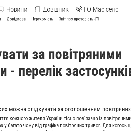
Новини
Довідник
ГО Має сенс
я
Довідкова
Нерухомість
Звіт про прозорість JTI
увати за повітряними
 - перелік застосункі
 яких можна слідкувати за оголошенням повітряних
иття кожного жителя України тісно пов'язано із повітряним
з у багато чому від графіка повітряних тривог. Для когось 