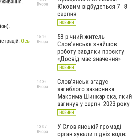
виживання.
Вчора
Юковим відбудеться 7 і 8
серпня
НОВИНИ
іон).
58-річний житель
15:16
істрацій.
Ось
Вчора
Слов'янська знайшов
роботу завдяки проєкту
«Досвід має значення»
НОВИНИ
Слов’янськ згадує
14:36
Вчора
загиблого захисника
Максима Шинкарюка, який
загинув у серпні 2023 року
НОВИНИ
У Слов'янській громаді
13:07
Вчора
організували підвіз води: