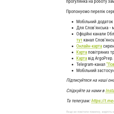
прогулянка на роботу зам
Пропонуємо перелік серв
Мобільний додаток 
Для Слов'янська - 
Офіційні канали Об
тут
канал Слов'янсь
Онлайн-карта
сирен
Карта
повітряних тр
Карта
від ArgoPrep.
Telegram-канал
"По
Мобільний застосун
Підписуйтеся на наші он
Слідкуйте за нами в
Inst
Та телеграм:
https://t.m
Якщо ви помітили помилку, виділіть нео