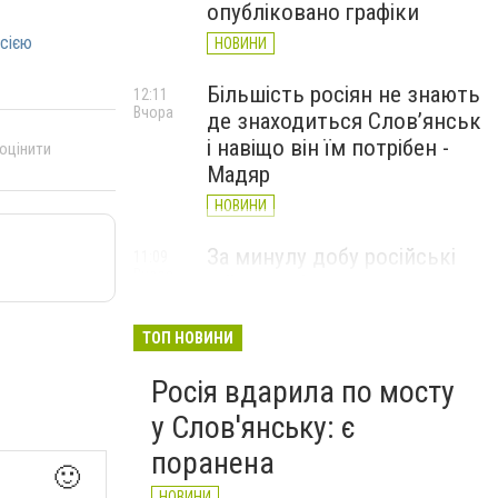
опубліковано графіки
осією
НОВИНИ
Більшість росіян не знають
12:11
Вчора
де знаходиться Слов’янськ
і навіщо він їм потрібен -
 оцінити
Мадяр
НОВИНИ
За минулу добу російські
11:09
Вчора
війська 13 разів атакували
Слов'янськ. Хроніка
великої війни: 6 серпня
ТОП НОВИНИ
НОВИНИ
Росія вдарила по мосту
у Слов'янську: є
поранена
🙂
НОВИНИ