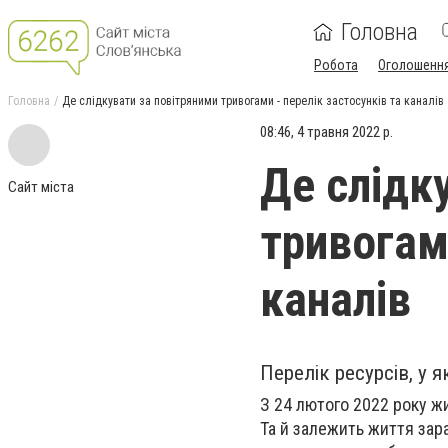
Головна
Робота
Оголошенн
Головна
Де слідкувати за повітряними тривогами - перелік застосунків та каналів
08:46, 4 травня 2022 р.
Де слідк
Сайт міста
тривогами
каналів
Перелік ресурсів, у
З 24 лютого 2022 року ж
Та й залежить життя зара