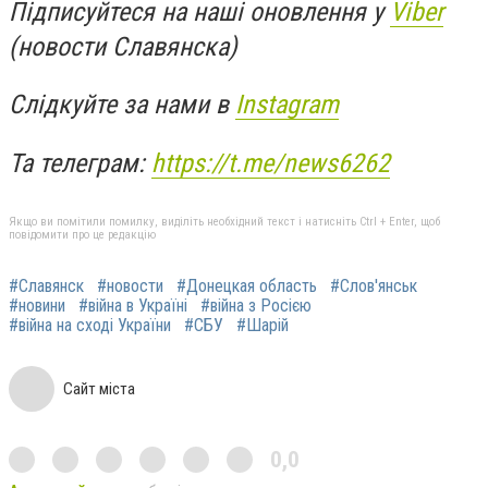
Підписуйтеся на наші оновлення у
Viber
(новости Славянска)
Слідкуйте за нами в
Instagram
Та телеграм:
https://t.me/news6262
Якщо ви помітили помилку, виділіть необхідний текст і натисніть Ctrl + Enter, щоб
повідомити про це редакцію
#Славянск
#новости
#Донецкая область
#Слов'янськ
#новини
#війна в Україні
#війна з Росією
#війна на сході України
#СБУ
#Шарій
Сайт міста
0,0