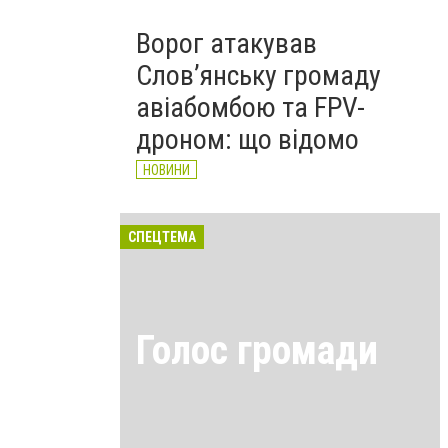
Ворог атакував
Слов’янську громаду
авіабомбою та FPV-
дроном: що відомо
НОВИНИ
СПЕЦТЕМА
Голос громади