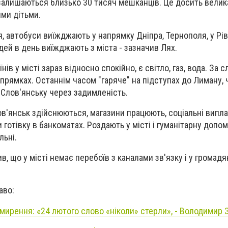
 залишаються близько 30 тисяч мешканців. Це досить велика 
ими дітьми.
, автобуси виїжджають у напрямку Дніпра, Тернополя, у Рі
дей в день виїжджають з міста - зазначив Лях.
ів у місті зараз відносно спокійно, є світло, газ, вода. За 
апрямках. Останнім часом "гаряче" на підступах до Лиману,
у Слов'янську через задимленість.
ов'янськ здійснюються, магазини працюють, соціальні випл
готівку в банкоматах. Роздають у місті і гуманітарну допом
льні.
, що у місті немає перебоїв з каналами зв'язку і у громадя
аво:
римирення: «24 лютого слово «ніколи» стерли», - Володимир