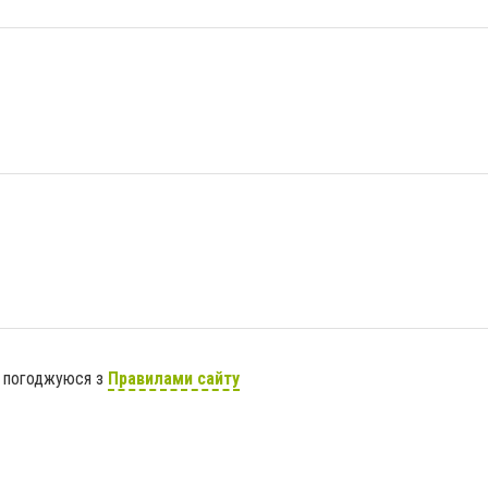
я погоджуюся з
Правилами сайту