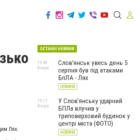
ОСТАННІ НОВИНИ
изько
Слов'янськ увесь день 5
19:49
Вчора
серпня був під атаками
БпЛА - Лях
НОВИНИ
У Слов’янську ударний
19:17
Вчора
БПЛа влучив у
триповерховий будинок у
центрі міста (ФОТО)
адим Лях.
НОВИНИ