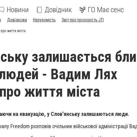
Новини
Довідник
ГО Має сенс
я
Довідкова
Нерухомість
Звіт про прозорість JTI
 про життя міста
нську залишається бл
 людей - Вадим Лях
 про життя міста
ючи на евакуацію, у Слов'янську залишаються люди.
налу Freedom розповів очільник військової адміністрації В