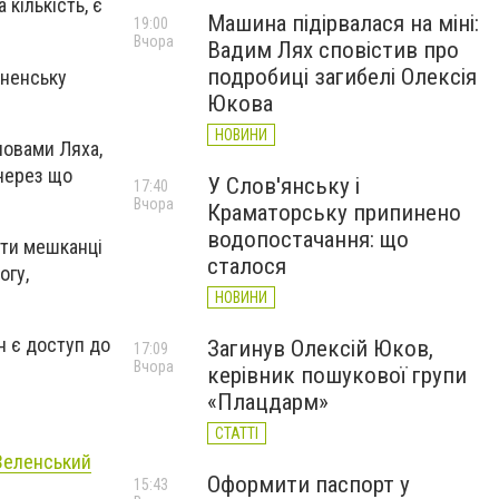
кількість, є
Машина підірвалася на міні:
19:00
Вчора
Вадим Лях сповістив про
подробиці загибелі Олексія
вненську
Юкова
НОВИНИ
словами Ляха,
 через що
У Слов'янську і
17:40
Вчора
Краматорську припинено
водопостачання: що
ати мешканці
сталося
огу,
НОВИНИ
н є доступ до
Загинув Олексій Юков,
17:09
Вчора
керівник пошукової групи
«Плацдарм»
СТАТТІ
 Зеленський
Оформити паспорт у
15:43