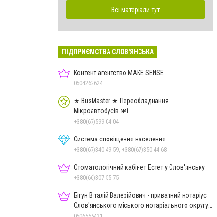
Всі матеріали тут
ПІДПРИЄМСТВА СЛОВ'ЯНСЬКА
Контент агентство MAKE SENSE
0504262624
★ BusMaster ★ Переобладнання
Мікроавтобусів №1
+380(67)599-04-04
Система сповіщення населення
+380(67)340-49-59, +380(67)350-44-68
Стоматологічний кабінет Естет у Слов'янську
+380(66)307-55-75
Бігун Віталій Валерійович - приватний нотаріус
Слов'янського міського нотаріального округу
Дон.обл.
0506555431