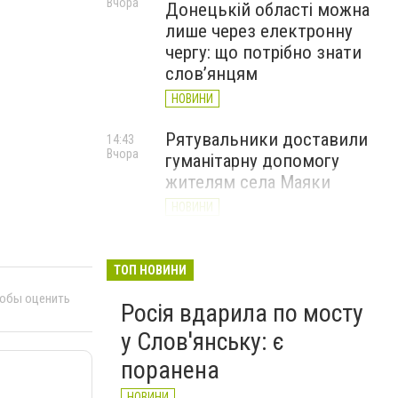
Вчора
Донецькій області можна
лише через електронну
чергу: що потрібно знати
слов’янцям
НОВИНИ
Рятувальники доставили
14:43
Вчора
гуманітарну допомогу
жителям села Маяки
НОВИНИ
«Я і Донеччина»: стартувала
13:52
Вчора
онлайн-акція до Дня молоді
ТОП НОВИНИ
НОВИНИ
тобы оценить
Росія вдарила по мосту
у Слов'янську: є
поранена
НОВИНИ