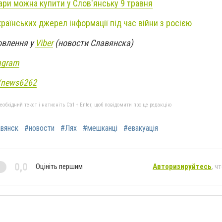
вари можна купити у Слов'янську 9 травня
раїнських джерел інформації під час війни з росією
овлення у
Viber
(новости Славянска)
agram
e/news6262
бхідний текст і натисніть Ctrl + Enter, щоб повідомити про це редакцію
вянск
#новости
#Лях
#мешканці
#евакуація
0,0
Оцініть першим
Авторизируйтесь
, ч