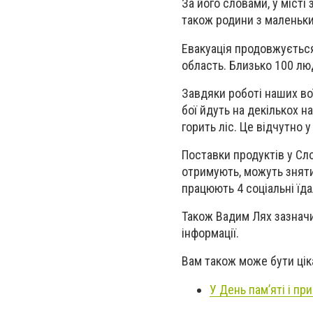
За його словами, у місті
також родини з маленьк
Евакуація продовжується
область. Близько 100 лю
Завдяки роботі наших воїн
бої йдуть на декількох н
горить ліс. Це відчутно 
Поставки продуктів у Сл
отримують, можуть зняти 
працюють 4 соціальні їда
Також Вадим Лях зазначив
інформації.
Вам також може бути цік
У День пам’яті і п