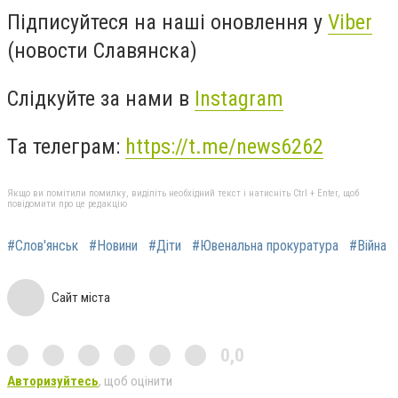
Підписуйтеся на наші оновлення у
Viber
(новости Славянска)
Слідкуйте за нами в
Instagram
Та телеграм:
https://t.me/news6262
Якщо ви помітили помилку, виділіть необхідний текст і натисніть Ctrl + Enter, щоб
повідомити про це редакцію
#Слов'янськ
#Новини
#Діти
#Ювенальна прокуратура
#Війна
Сайт міста
0,0
Авторизуйтесь
, щоб оцінити