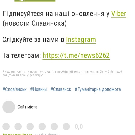
Підписуйтеся на наші оновлення у
Viber
(новости Славянска)
Слідкуйте за нами в
Instagram
Та телеграм:
https://t.me/news6262
Якщо ви помітили помилку, виділіть необхідний текст і натисніть Ctrl + Enter, щоб
повідомити про це редакцію
#Слов'янськ
#Новини
#Славянск
#Гуманітарна допомога
Сайт міста
0,0