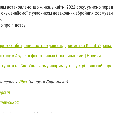
м встановлено, що жінка, у квітні 2022 року, умисно пере
о онук знайомої є учасником незаконних збройних формуван
.
 про підозру.
орожих обстрілів постраждало підприємство Knauf Україна
школу в Авдіївці фосфорними боєприпасами | Новини
ступати на Слов'янському напрямку та зустрів важкий спро
овлення у
Viber
(новости Славянска)
agram
e/news6262