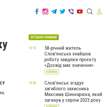
ОСТАННІ НОВИНИ
ку
58-річний житель
15:16
Слов'янська знайшов
роботу завдяки проєкту
«Досвід має значення»
НОВИНИ
Слов’янськ згадує
ЗСУ
14:36
загиблого захисника
ка,
Максима Шинкарюка, який
загинув у серпні 2023 року
НОВИНИ