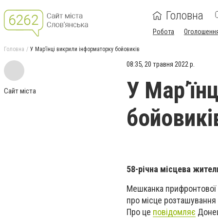
Головна
Робота
Оголошенн
Головна
У Мар’їнці викрили інформаторку бойовиків
08:35, 20 травня 2022 р.
У Мар’їн
Сайт міста
бойовикі
58-річна місцева жите
Мешканка прифронтової М
про
місце
розташування п
Про це
повідомляє
Донец