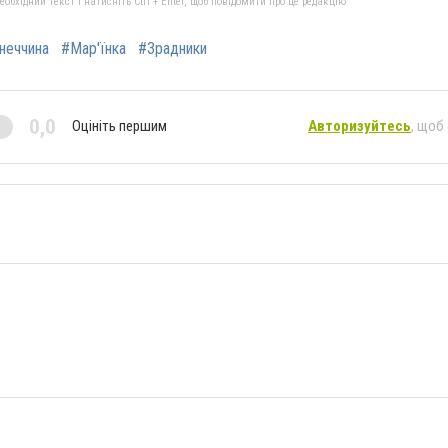
бхідний текст і натисніть Ctrl + Enter, щоб повідомити про це редакцію
неччина
#Мар'їнка
#Зрадники
0,0
Оцініть першим
Авторизуйтесь
, щоб