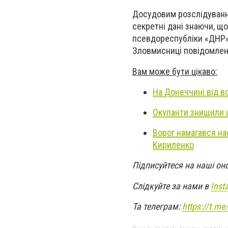
Досудовим розслідування
секретні дані знаючи, щ
псевдореспубліки «ДНР»
Зловмисниці повідомлено
Вам може бути цікаво:
На Донеччині від в
Окупанти знищили 
Ворог намагався на
Кириленко
Підписуйтеся на наші он
Слідкуйте за нами в
Inst
Та телеграм:
https://t.m