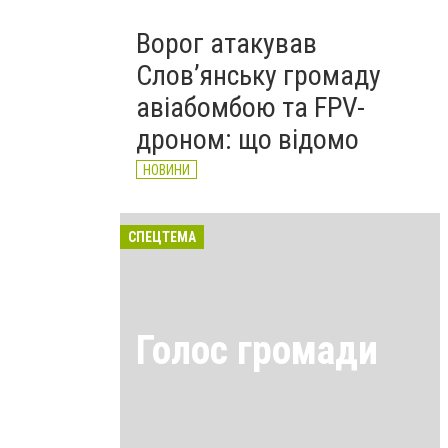
Ворог атакував
Слов’янську громаду
авіабомбою та FPV-
дроном: що відомо
НОВИНИ
СПЕЦТЕМА
Голос громади