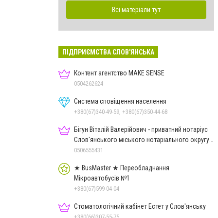
Всі матеріали тут
ПІДПРИЄМСТВА СЛОВ'ЯНСЬКА
Контент агентство MAKE SENSE
0504262624
Система сповіщення населення
+380(67)340-49-59, +380(67)350-44-68
Бігун Віталій Валерійович - приватний нотаріус
Слов'янського міського нотаріального округу
Дон.обл.
0506555431
★ BusMaster ★ Переобладнання
Мікроавтобусів №1
+380(67)599-04-04
Стоматологічний кабінет Естет у Слов'янську
+380(66)307-55-75