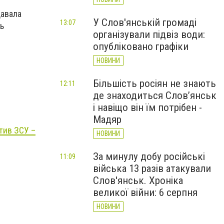
давала
У Слов'янській громаді
13:07
ь
організували підвіз води:
опубліковано графіки
НОВИНИ
Більшість росіян не знають
12:11
де знаходиться Слов’янськ
і навіщо він їм потрібен -
Мадяр
тив ЗСУ –
НОВИНИ
За минулу добу російські
11:09
війська 13 разів атакували
Слов'янськ. Хроніка
великої війни: 6 серпня
НОВИНИ