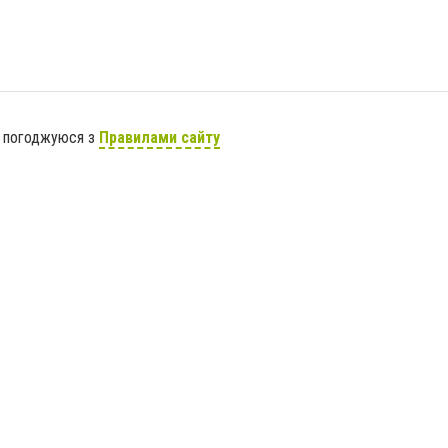
я погоджуюся з
Правилами сайту