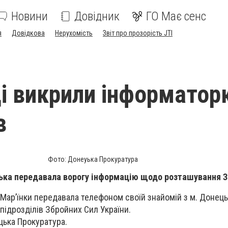
Новини
Довідник
ГО Має сенс
я
Довідкова
Нерухомість
Звіт про прозорість JTI
ці викрили інформатор
в
Фото: Донеуька Прокуратура
лька передавала ворогу інформацію щодо розташування 
ар’їнки передавала телефоном своїй знайомій з м. Донець
ідрозділів Збройних Сил України.
ька Прокуратура.