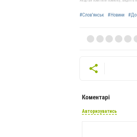
Якщо ви помітили помилку, виділіть нео
#Слов'янськ
#Новини
#До
Коментарі
Авторизуватись