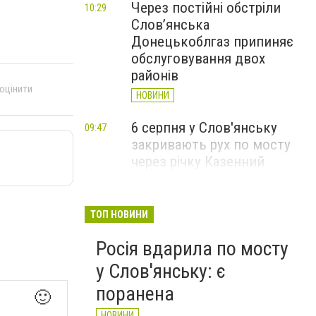
Через постійні обстріли
10:29
Слов’янська
Донецькоблгаз припиняє
обслуговування двох
районів
 оцінити
НОВИНИ
6 серпня у Слов'янську
09:47
закривають рух по мосту
через річку Казенний
Торець
НОВИНИ
ТОП НОВИНИ
За вечір і ранок Слов'янськ
09:36
Росія вдарила по мосту
чотири рази атакували FPV-
дрони
у Слов'янську: є
НОВИНИ
поранена
🙂
НОВИНИ