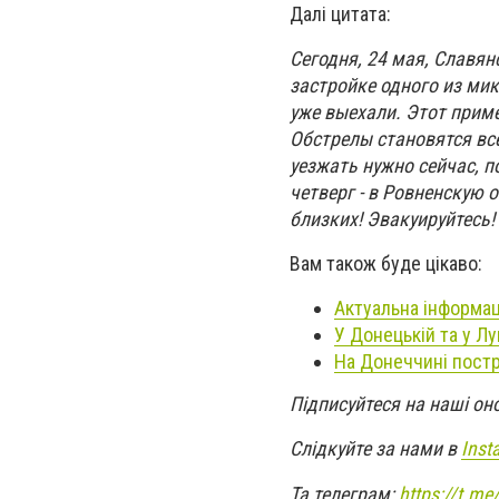
Далі цитата:
Сегодня, 24 мая, Славян
застройке одного из ми
уже выехали. Этот приме
Обстрелы становятся вс
уезжать нужно сейчас, п
четверг - в Ровненскую 
близких! Эвакуируйтесь!
Вам також буде цікаво:
Актуальна інформац
У Донецькій та у Л
На Донеччині пост
Підписуйтеся на наші он
Слідкуйте за нами в
Inst
Та телеграм:
https://t.m