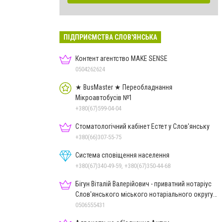
ПІДПРИЄМСТВА СЛОВ'ЯНСЬКА
Контент агентство MAKE SENSE
0504262624
★ BusMaster ★ Переобладнання
Мікроавтобусів №1
+380(67)599-04-04
Стоматологічний кабінет Естет у Слов'янську
+380(66)307-55-75
Система сповіщення населення
+380(67)340-49-59, +380(67)350-44-68
Бігун Віталій Валерійович - приватний нотаріус
Слов'янського міського нотаріального округу
Дон.обл.
0506555431