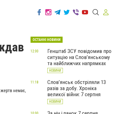
ОСТАННІ НОВИНИ
аждав
Генштаб ЗСУ повідомив про
12:00
ситуацію на Слов’янському
та найближчих напрямках
НОВИНИ
Слов’янськ обстріляли 13
11:18
разів за добу. Хроніка
 жертв немає,
великої війни: 7 серпня
НОВИНИ
За ніч і ранок 7 серпня
10:00