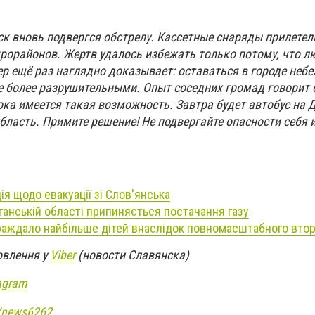
ск вновь подвергся обстрелу. Кассетные снаряды прилетел
крорайонов. Жертв удалось избежать только потому, что л
р ещё раз наглядно доказывает: оставаться в городе небе
е более разрушительными. Опыт соседних громад говорит о
ока имеется такая возможность. Завтра будет автобус на Д
область. Примите решение! Не подвергайте опасности себя 
ія щодо евакуації зі Слов'янська
уганській області припиняється постачання газу
раждало найбільше дітей внаслідок повномасштабного вто
овлення у
Viber
(новости Славянска)
agram
e/news6262