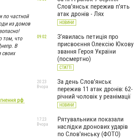
Слов'янськ пережив п'ять
атак дронів - Лях
и по частной
НОВИНИ
юди из домов
зопасно!
З’явилась петиція про
09:02
 том, что
присвоєння Олексію Юкову
непр. В
звання Героя України
и своих
(посмертно)
СТАТТІ
За день Слов'янськ
20:23
Вчора
пережив 11 атак дронів: 62-
річний чоловік у реанімації
ргнення рф
НОВИНИ
Рятувальники показали
17:23
Вчора
наслідки дронових ударів
по Слов'янську (ФОТО)