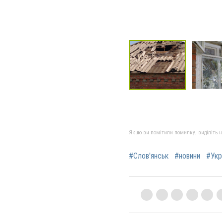
Якщо ви помітили помилку, виділіть нео
#Слов'янськ
#новини
#Укр