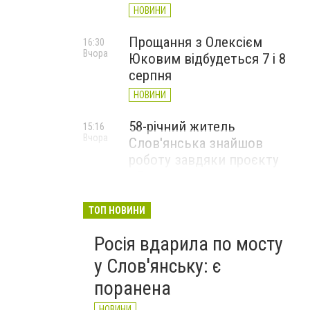
НОВИНИ
Прощання з Олексієм
16:30
Вчора
Юковим відбудеться 7 і 8
серпня
НОВИНИ
58-річний житель
15:16
Вчора
Слов'янська знайшов
роботу завдяки проєкту
«Досвід має значення»
НОВИНИ
ТОП НОВИНИ
Росія вдарила по мосту
у Слов'янську: є
поранена
НОВИНИ