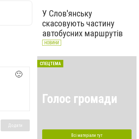
У Слов'янську
скасовують частину
автобусних маршрутів
НОВИНИ
СПЕЦТЕМА
🙂
Голос громади
Додати
Всі матеріали тут