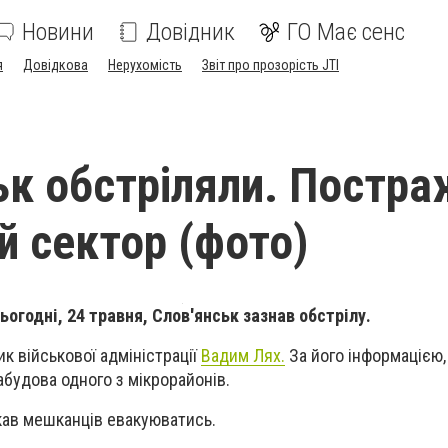
Новини
Довідник
ГО Має сенс
я
Довідкова
Нерухомість
Звіт про прозорість JTI
ьк обстріляли. Постр
й сектор (фото)
ьогодні, 24 травня, Слов'янськ зазнав обстрілу.
к військової адміністрації
Вадим Лях.
За його інформацією,
будова одного з мікрорайонів.
кав мешканців евакуюватись.