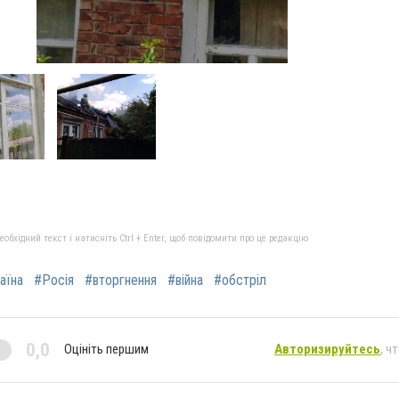
бхідний текст і натисніть Ctrl + Enter, щоб повідомити про це редакцію
аїна
#Росія
#вторгнення
#війна
#обстріл
0,0
Оцініть першим
Авторизируйтесь
, ч