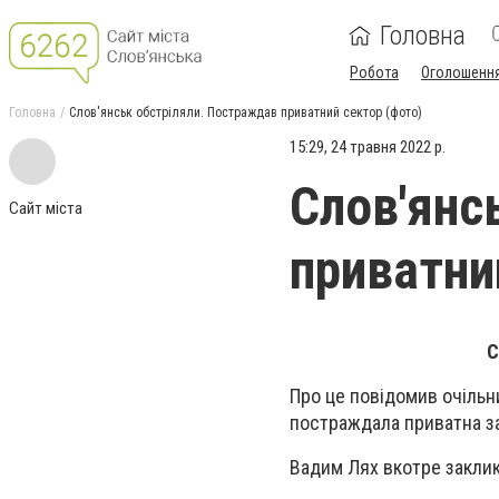
Головна
Робота
Оголошенн
Головна
Слов'янськ обстріляли. Постраждав приватний сектор (фото)
15:29, 24 травня 2022 р.
Слов'янс
Сайт міста
приватни
С
Про це повідомив очільни
постраждала приватна за
Вадим Лях вкотре закли